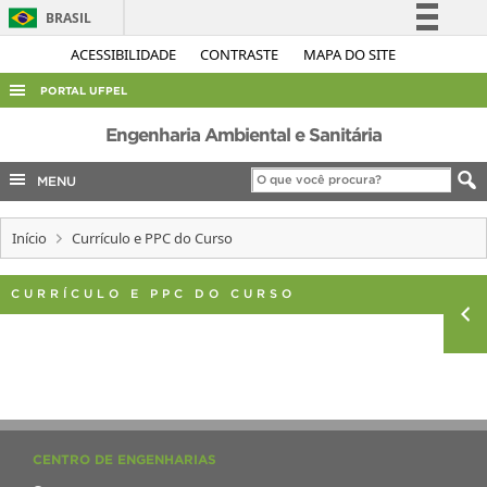
BRASIL
Simplifique!
ACESSIBILIDADE
CONTRASTE
MAPA DO SITE
Comunica BR
PORTAL UFPEL
Participe
ACESSO À INFORMAÇÃO
Engenharia Ambiental e Sanitária
Acesso à informação
AUDITORIA
MENU
Legislação
COBALTO
Canais
Início
Currículo e PPC do Curso
CONCURSOS
EDITAIS
CURRÍCULO E PPC DO CURSO
INTERNACIONAL
OUVIDORIA
PORTARIAS
TELEFONES
CENTRO DE ENGENHARIAS