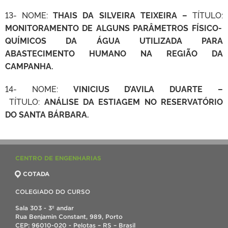
13- NOME:
THAIS DA SILVEIRA TEIXEIRA –
TÍTULO:
MONITORAMENTO DE ALGUNS PARÂMETROS FÍSICO-
QUÍMICOS DA ÁGUA UTILIZADA PARA
ABASTECIMENTO HUMANO NA REGIÃO DA
CAMPANHA.
14- NOME:
VINICIUS D’AVILA DUARTE –
TÍTULO:
ANÁLISE DA ESTIAGEM NO RESERVATÓRIO
DO SANTA BÁRBARA.
CENTRO DE ENGENHARIAS
COTADA
COLEGIADO DO CURSO
Sala 303 - 3º andar
Rua Benjamin Constant, 989, Porto
CEP: 96010-020 - Pelotas – RS – Brasil