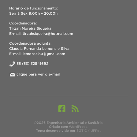
Horário de funcionamento:
Seg à Sex 8:00h – 20:00h
Coordenadora:
Tirzah Moreira Siqueira
E-mail: tirzahsiqueira@hotmail.com
Coordenadora adjunta:
Claudia Fernanda Lemons e Silva
E-mail: lemonsclau@gmail.com
55 (53) 32841692
clique para ver o e-mail
©2026 Engenharia Ambiental e Sanitária.
Criado com
WordPress
.
Tema desenvolvido por
SGTIC / UFPel
.