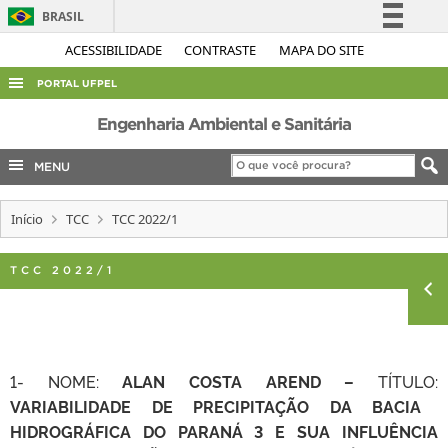
BRASIL
Simplifique!
ACESSIBILIDADE
CONTRASTE
MAPA DO SITE
Comunica BR
PORTAL UFPEL
Participe
ACESSO À INFORMAÇÃO
Engenharia Ambiental e Sanitária
Acesso à informação
AUDITORIA
MENU
Legislação
COBALTO
Canais
Início
TCC
TCC 2022/1
CONCURSOS
EDITAIS
TCC 2022/1
INTERNACIONAL
OUVIDORIA
PORTARIAS
1- NOME:
ALAN COSTA AREND –
TÍTULO:
TELEFONES
VARIABILIDADE DE PRECIPITAÇÃO DA BACIA
HIDROGRÁFICA DO PARANÁ 3 E SUA INFLUÊNCIA