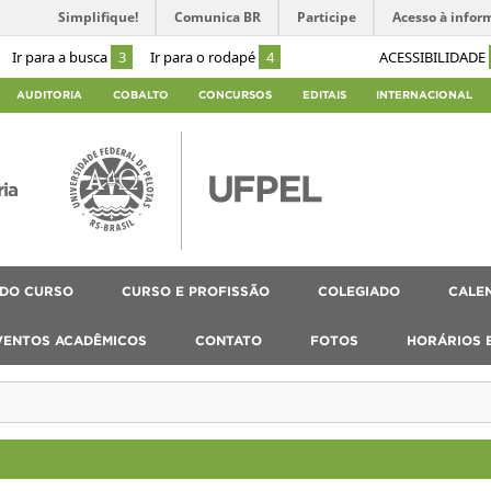
Simplifique!
Comunica BR
Participe
Acesso à infor
Ir para a busca
3
Ir para o rodapé
4
ACESSIBILIDADE
AUDITORIA
COBALTO
CONCURSOS
EDITAIS
INTERNACIONAL
ria
 DO CURSO
CURSO E PROFISSÃO
COLEGIADO
CALEN
VENTOS ACADÊMICOS
CONTATO
FOTOS
HORÁRIOS 