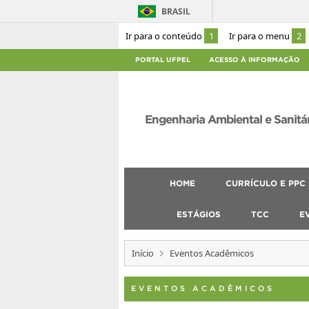
BRASIL
Ir para o conteúdo
1
Ir para o menu
2
PORTAL UFPEL
ACESSO À INFORMAÇÃO
Engenharia Ambiental e Sanitá
HOME
CURRÍCULO E PPC
ESTÁGIOS
TCC
E
Início
Eventos Acadêmicos
EVENTOS ACADÊMICOS