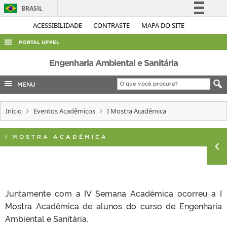
BRASIL
Simplifique!
ACESSIBILIDADE
CONTRASTE
MAPA DO SITE
Comunica BR
PORTAL UFPEL
Participe
ACESSO À INFORMAÇÃO
Engenharia Ambiental e Sanitária
Acesso à informação
AUDITORIA
MENU
Legislação
COBALTO
Canais
Início
Eventos Acadêmicos
I Mostra Acadêmica
CONCURSOS
EDITAIS
I MOSTRA ACADÊMICA
INTERNACIONAL
OUVIDORIA
PORTARIAS
Juntamente com a IV Semana Acadêmica ocorreu a I
TELEFONES
Mostra Acadêmica de alunos do curso de Engenharia
Ambiental e Sanitária.