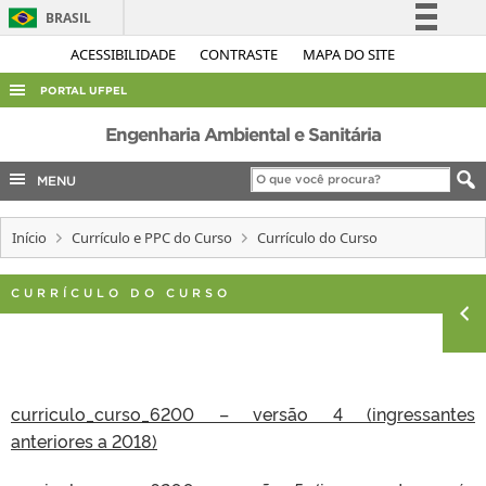
BRASIL
Simplifique!
ACESSIBILIDADE
CONTRASTE
MAPA DO SITE
Comunica BR
PORTAL UFPEL
Participe
ACESSO À INFORMAÇÃO
Engenharia Ambiental e Sanitária
Acesso à informação
AUDITORIA
MENU
Legislação
COBALTO
Canais
Início
Currículo e PPC do Curso
Currículo do Curso
CONCURSOS
EDITAIS
CURRÍCULO DO CURSO
INTERNACIONAL
OUVIDORIA
PORTARIAS
curriculo_curso_6200 – versão 4 (ingressantes
TELEFONES
anteriores a 2018)