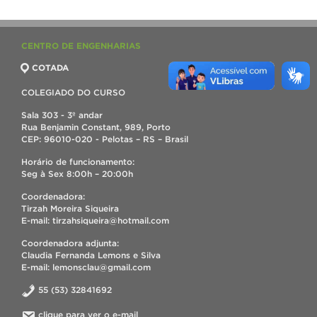
CENTRO DE ENGENHARIAS
COTADA
COLEGIADO DO CURSO
Sala 303 - 3º andar
Rua Benjamin Constant, 989, Porto
CEP: 96010-020 - Pelotas – RS – Brasil
Horário de funcionamento:
Seg à Sex 8:00h – 20:00h
Coordenadora:
Tirzah Moreira Siqueira
E-mail: tirzahsiqueira@hotmail.com
Coordenadora adjunta:
Claudia Fernanda Lemons e Silva
E-mail: lemonsclau@gmail.com
55 (53) 32841692
clique para ver o e-mail