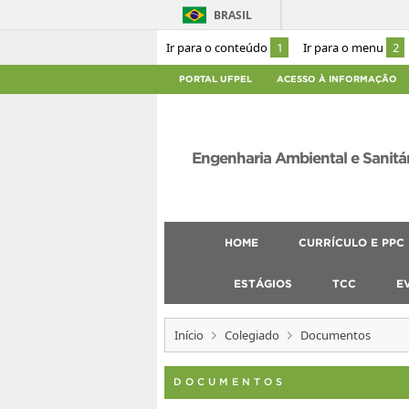
BRASIL
Ir para o conteúdo
1
Ir para o menu
2
PORTAL UFPEL
ACESSO À INFORMAÇÃO
Engenharia Ambiental e Sanitá
HOME
CURRÍCULO E PPC
ESTÁGIOS
TCC
E
Início
Colegiado
Documentos
DOCUMENTOS