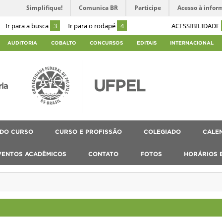
Simplifique!
Comunica BR
Participe
Acesso à infor
Ir para a busca
3
Ir para o rodapé
4
ACESSIBILIDADE
AUDITORIA
COBALTO
CONCURSOS
EDITAIS
INTERNACIONAL
ria
 DO CURSO
CURSO E PROFISSÃO
COLEGIADO
CALEN
VENTOS ACADÊMICOS
CONTATO
FOTOS
HORÁRIOS 