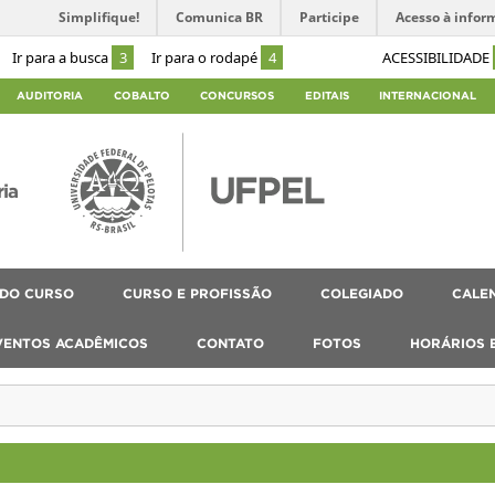
Simplifique!
Comunica BR
Participe
Acesso à infor
Ir para a busca
3
Ir para o rodapé
4
ACESSIBILIDADE
AUDITORIA
COBALTO
CONCURSOS
EDITAIS
INTERNACIONAL
ria
 DO CURSO
CURSO E PROFISSÃO
COLEGIADO
CALEN
VENTOS ACADÊMICOS
CONTATO
FOTOS
HORÁRIOS 