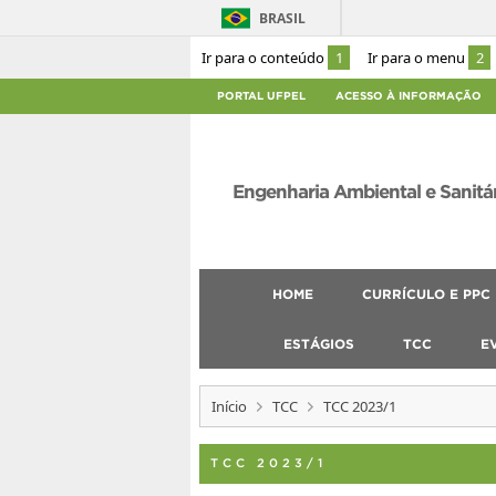
BRASIL
Ir para o conteúdo
1
Ir para o menu
2
PORTAL UFPEL
ACESSO À INFORMAÇÃO
Engenharia Ambiental e Sanitá
HOME
CURRÍCULO E PPC
ESTÁGIOS
TCC
E
Início
TCC
TCC 2023/1
TCC 2023/1