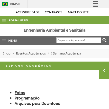
BRASIL
Simplifique!
ACESSIBILIDADE
CONTRASTE
MAPA DO SITE
Comunica BR
PORTAL UFPEL
Participe
ACESSO À INFORMAÇÃO
Engenharia Ambiental e Sanitária
Acesso à informação
AUDITORIA
MENU
Legislação
COBALTO
Canais
Início
Eventos Acadêmicos
I Semana Acadêmica
CONCURSOS
EDITAIS
I SEMANA ACADÊMICA
INTERNACIONAL
OUVIDORIA
PORTARIAS
Fotos
TELEFONES
Programação
Arquivos para Download