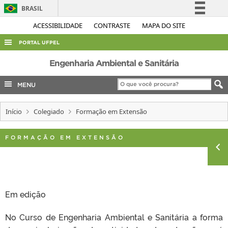
BRASIL
Simplifique!
ACESSIBILIDADE
CONTRASTE
MAPA DO SITE
Comunica BR
PORTAL UFPEL
Participe
ACESSO À INFORMAÇÃO
Engenharia Ambiental e Sanitária
Acesso à informação
AUDITORIA
MENU
Legislação
COBALTO
Canais
Início
Colegiado
Formação em Extensão
CONCURSOS
EDITAIS
FORMAÇÃO EM EXTENSÃO
INTERNACIONAL
OUVIDORIA
PORTARIAS
Em edição
TELEFONES
No Curso de Engenharia Ambiental e Sanitária a forma