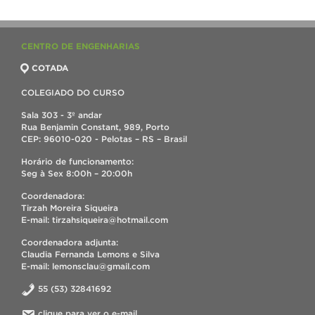
CENTRO DE ENGENHARIAS
COTADA
COLEGIADO DO CURSO
Sala 303 - 3º andar
Rua Benjamin Constant, 989, Porto
CEP: 96010-020 - Pelotas – RS – Brasil
Horário de funcionamento:
Seg à Sex 8:00h – 20:00h
Coordenadora:
Tirzah Moreira Siqueira
E-mail: tirzahsiqueira@hotmail.com
Coordenadora adjunta:
Claudia Fernanda Lemons e Silva
E-mail: lemonsclau@gmail.com
55 (53) 32841692
clique para ver o e-mail