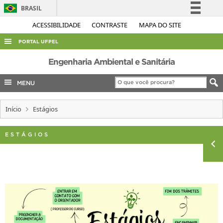
BRASIL
Simplifique!
ACESSIBILIDADE
CONTRASTE
MAPA DO SITE
Comunica BR
PORTAL UFPEL
Participe
ACESSO À INFORMAÇÃO
Engenharia Ambiental e Sanitária
Acesso à informação
AUDITORIA
MENU
Legislação
COBALTO
Canais
Início
Estágios
CONCURSOS
EDITAIS
ESTÁGIOS
INTERNACIONAL
OUVIDORIA
PORTARIAS
TELEFONES