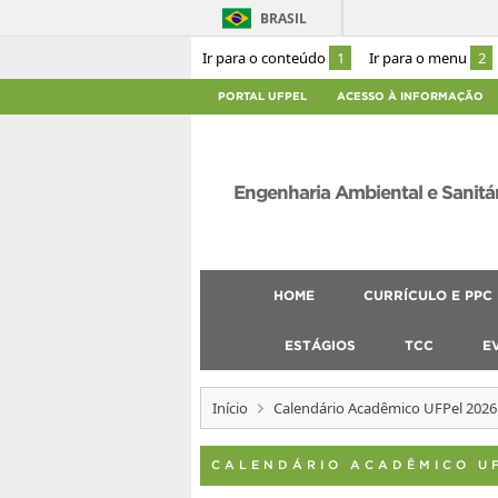
BRASIL
Ir para o conteúdo
1
Ir para o menu
2
PORTAL UFPEL
ACESSO À INFORMAÇÃO
Engenharia Ambiental e Sanitá
HOME
CURRÍCULO E PPC
ESTÁGIOS
TCC
E
Início
Calendário Acadêmico UFPel 2026
CALENDÁRIO ACADÊMICO U