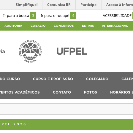
Simplifique!
Comunica BR
Participe
Acesso à infor
Ir para a busca
3
Ir para o rodapé
4
ACESSIBILIDADE
AUDITORIA
COBALTO
CONCURSOS
EDITAIS
INTERNACIONAL
ria
 DO CURSO
CURSO E PROFISSÃO
COLEGIADO
CALEN
VENTOS ACADÊMICOS
CONTATO
FOTOS
HORÁRIOS 
FPEL 2026