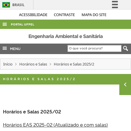
BRASIL
Simplifique!
ACESSIBILIDADE
CONTRASTE
MAPA DO SITE
Comunica BR
PORTAL UFPEL
Participe
ACESSO À INFORMAÇÃO
Engenharia Ambiental e Sanitária
Acesso à informação
AUDITORIA
MENU
Legislação
COBALTO
Canais
Início
Horários e Salas
Horários e Salas 2025/2
CONCURSOS
EDITAIS
HORÁRIOS E SALAS 2025/2
INTERNACIONAL
OUVIDORIA
PORTARIAS
Horários e Salas 2025/02
TELEFONES
Horários EAS 2025-02 (Atualizado e com salas)