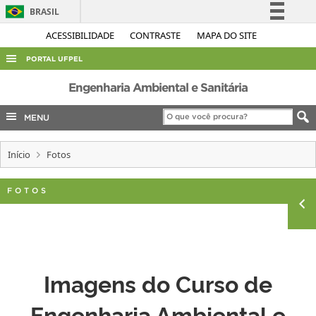
BRASIL
Simplifique!
ACESSIBILIDADE
CONTRASTE
MAPA DO SITE
Comunica BR
PORTAL UFPEL
Participe
ACESSO À INFORMAÇÃO
Engenharia Ambiental e Sanitária
Acesso à informação
AUDITORIA
MENU
Legislação
COBALTO
Canais
Início
Fotos
CONCURSOS
EDITAIS
FOTOS
INTERNACIONAL
OUVIDORIA
PORTARIAS
Imagens do Curso de
TELEFONES
Engenharia Ambiental e