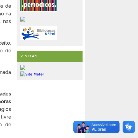
es de
ão na
s nas
eito.
io de
VISITAS
inada
dades
oras
ágios
livre
ea de