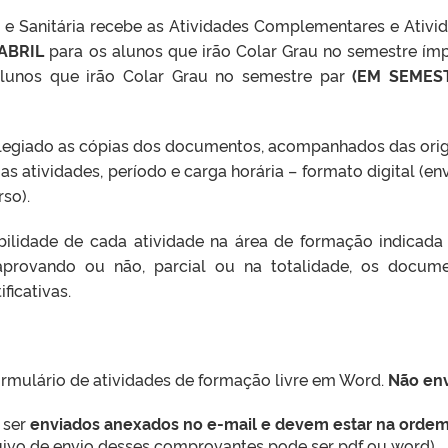
 e Sanitária recebe as Atividades Complementares e Ativi
 ABRIL
para os alunos que irão Colar Grau no semestre ímp
lunos que irão Colar Grau no semestre par
(EM SEMES
olegiado as cópias dos documentos, acompanhados das orig
s atividades, período e carga horária – formato digital (en
so).
bilidade de cada atividade na área de formação indicada
aprovando ou não, parcial ou na totalidade, os docum
ficativas.
ormulário de atividades de formação livre em Word.
Não env
 ser
enviados anexados no e-mail
e devem estar na orde
uivo de envio desses comprovantes pode ser pdf ou word).