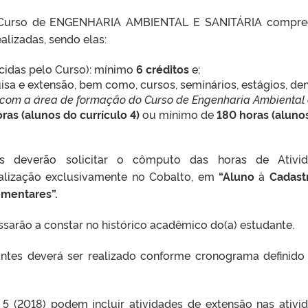
Curso de ENGENHARIA AMBIENTAL E SANITÁRIA compre
ealizadas, sendo elas:
ecidas pelo Curso): mínimo
6 créditos
e;
isa e extensão, bem como, cursos, seminários, estágios, de
 com a área de formação do Curso de Engenharia Ambiental
ras (alunos do currículo 4)
ou mínimo de
180 horas (aluno
s deverão solicitar o cômputo das horas de Ativid
alização exclusivamente no Cobalto, em
“Aluno
à
Cadast
ementares”.
sarão a constar no histórico acadêmico do(a) estudante.
antes deverá ser realizado conforme cronograma definido
 5 (2018) podem incluir atividades de extensão nas ativi