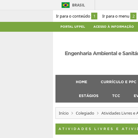
BRASIL
Ir para o conteúdo
1
Ir para o menu
2
PORTAL UFPEL
ACESSO À INFORMAÇÃO
Engenharia Ambiental e Sanitá
HOME
CURRÍCULO E PPC
ESTÁGIOS
TCC
E
Início
Colegiado
Atividades Livres e
ATIVIDADES LIVRES E ATI