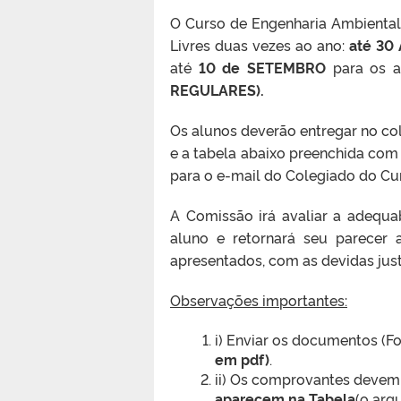
O Curso de Engenharia Ambiental
Livres duas vezes ao ano:
até 30
até
10 de SETEMBRO
para os a
REGULARES).
Os alunos deverão entregar no c
e a tabela abaixo preenchida com a
para o e-mail do Colegiado do Cur
A Comissão irá avaliar a adequa
aluno e retornará seu parecer 
apresentados, com as devidas justi
Observações importantes:
i) Enviar os documentos (F
em pdf)
.
ii) Os comprovantes devem
aparecem na Tabela
(o arq