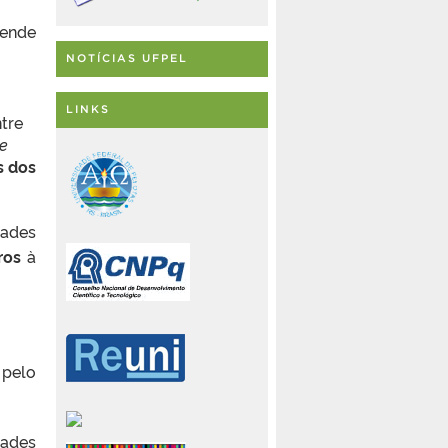
ende
NOTÍCIAS UFPEL
LINKS
ntre
 e
s dos
ades
ros
à
 pelo
dades