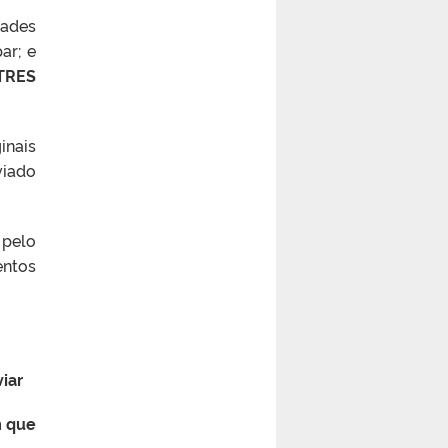
dades
ar; e
TRES
inais
viado
 pelo
entos
iar
m que