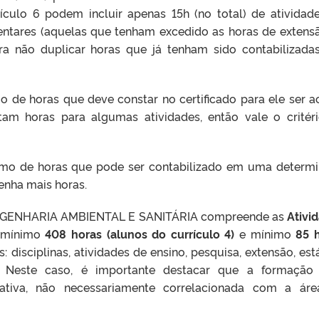
culo 6 podem incluir apenas 15h (no total) de atividad
ntares (aquelas que tenham excedido as horas de extens
ara não duplicar horas que já tenham sido contabilizada
o de horas que deve constar no certificado para ele ser ac
tam horas para algumas atividades, então vale o critér
imo de horas que pode ser contabilizado em uma determ
tenha mais horas.
NGENHARIA AMBIENTAL E SANITÁRIA compreende as
Ativi
o mínimo
408 horas (alunos do currículo 4)
e mínimo
85 h
s: disciplinas, atividades de ensino, pesquisa, extensão, est
). Neste caso, é importante destacar que a formação 
ativa, não necessariamente correlacionada com a ár