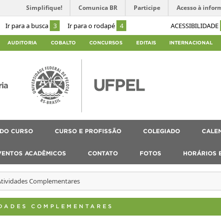
Simplifique!
Comunica BR
Participe
Acesso à infor
Ir para a busca
3
Ir para o rodapé
4
ACESSIBILIDADE
AUDITORIA
COBALTO
CONCURSOS
EDITAIS
INTERNACIONAL
ria
 DO CURSO
CURSO E PROFISSÃO
COLEGIADO
CALEN
VENTOS ACADÊMICOS
CONTATO
FOTOS
HORÁRIOS 
 Atividades Complementares
VIDADES COMPLEMENTARES