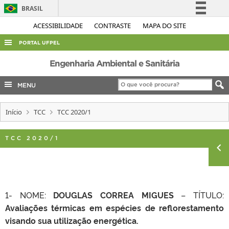
BRASIL
Simplifique!
ACESSIBILIDADE
CONTRASTE
MAPA DO SITE
Comunica BR
PORTAL UFPEL
Participe
ACESSO À INFORMAÇÃO
Engenharia Ambiental e Sanitária
Acesso à informação
AUDITORIA
MENU
Legislação
COBALTO
Canais
Início
TCC
TCC 2020/1
CONCURSOS
EDITAIS
TCC 2020/1
INTERNACIONAL
OUVIDORIA
PORTARIAS
1- NOME:
DOUGLAS CORREA MIGUES
– TÍTULO:
TELEFONES
Avaliações térmicas em espécies de reflorestamento
visando sua utilização energética.