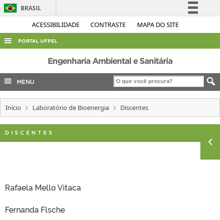
BRASIL
Simplifique!
ACESSIBILIDADE
CONTRASTE
MAPA DO SITE
Comunica BR
PORTAL UFPEL
Participe
ACESSO À INFORMAÇÃO
Engenharia Ambiental e Sanitária
Acesso à informação
AUDITORIA
MENU
Legislação
COBALTO
Canais
Início
Laboratório de Bioenergia
Discentes
CONCURSOS
EDITAIS
DISCENTES
INTERNACIONAL
OUVIDORIA
PORTARIAS
Rafaela Mello Vitaca
TELEFONES
Fernanda Flsche