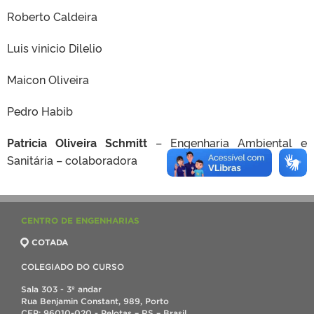
Roberto Caldeira
Luis vinicio Dilelio
Maicon Oliveira
Pedro Habib
Patricia Oliveira Schmitt
– Engenharia Ambiental e
Sanitária – colaboradora
CENTRO DE ENGENHARIAS
COTADA
COLEGIADO DO CURSO
Sala 303 - 3º andar
Rua Benjamin Constant, 989, Porto
CEP: 96010-020 - Pelotas – RS – Brasil