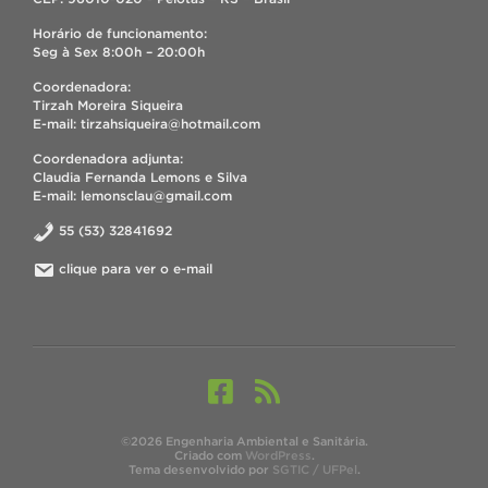
Horário de funcionamento:
Seg à Sex 8:00h – 20:00h
Coordenadora:
Tirzah Moreira Siqueira
E-mail: tirzahsiqueira@hotmail.com
Coordenadora adjunta:
Claudia Fernanda Lemons e Silva
E-mail: lemonsclau@gmail.com
55 (53) 32841692
clique para ver o e-mail
©2026 Engenharia Ambiental e Sanitária.
Criado com
WordPress
.
Tema desenvolvido por
SGTIC / UFPel
.