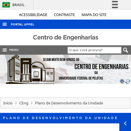
BRASIL
Simplifique!
ACESSIBILIDADE
CONTRASTE
MAPA DO SITE
Comunica BR
PORTAL UFPEL
Participe
ACESSO À INFORMAÇÃO
Centro de Engenharias
Acesso à informação
AUDITORIA
Legislação
MENU
COBALTO
Canais
CONCURSOS
EDITAIS
INTERNACIONAL
OUVIDORIA
Início
CEng
Plano de Desenvolvimento da Unidade
PORTARIAS
TELEFONES
PLANO DE DESENVOLVIMENTO DA UNIDADE