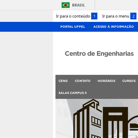
BRASIL
Ir para o conteúdo
1
Ir para o menu
2
PORTAL UFPEL
ACESSO À INFORMAÇÃO
Centro de Engenharias
CENG
CONTATO
HORÁRIOS
CURSOS
SALAS CAMPUS II