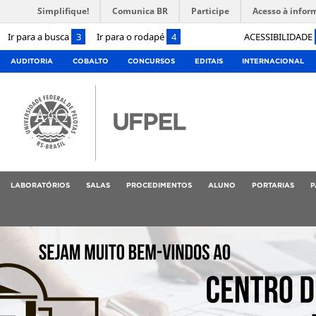
Simplifique!
Comunica BR
Participe
Acesso à infor
Ir para a busca
3
Ir para o rodapé
4
ACESSIBILIDADE
AUDITORIA
COBALTO
CONCURSOS
EDITAIS
INTERNACIONAL
LABORATÓRIOS
SALAS
PROCEDIMENTOS
ALUNO
PORTARIAS
P