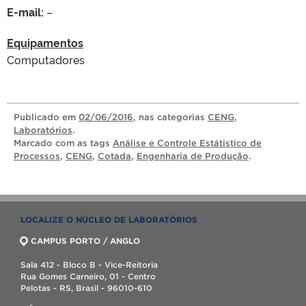
E-mail:
–
Equipamentos
Computadores
Publicado
em
02/06/2016
, nas categorias
CENG
,
Laboratórios
.
Marcado com as tags
Análise e Controle Estátistico de
Processos
,
CENG
,
Cotada
,
Engenharia de Produção
.
LOCALIZE O NÚCLEO DE LABORATÓRIOS
CAMPUS PORTO / ANGLO
Sala 412 - Bloco B - Vice-Reitoria
Rua Gomes Carneiro, 01 - Centro
Pelotas - RS, Brasil - 96010-610