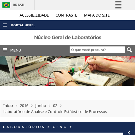
BRASIL
Simplifique!
ACESSIBILIDADE
CONTRASTE
MAPA DO SITE
Comunica BR
PORTAL UFPEL
Participe
ACESSO À INFORMAÇÃO
Núcleo Geral de Laboratórios
Acesso à informação
AUDITORIA
MENU
Legislação
COBALTO
Canais
CONCURSOS
EDITAIS
INTERNACIONAL
OUVIDORIA
Início
2016
Junho
02
PORTARIAS
Laboratório de Análise e Controle Estátistico de Processos
TELEFONES
LABORATÓRIOS
>
CENG
>