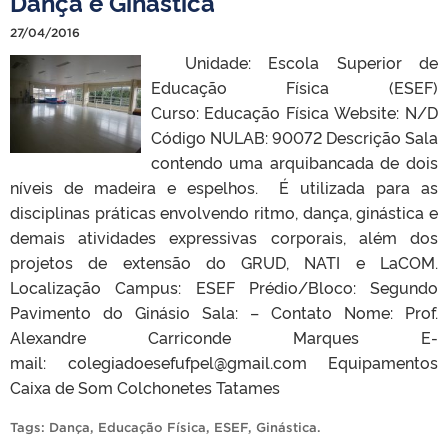
Dança e Ginástica
27/04/2016
Unidade: Escola Superior de
Educação Física (ESEF)
Curso: Educação Física Website: N/D
Código NULAB: 90072 Descrição Sala
contendo uma arquibancada de dois
níveis de madeira e espelhos. É utilizada para as
disciplinas práticas envolvendo ritmo, dança, ginástica e
demais atividades expressivas corporais, além dos
projetos de extensão do GRUD, NATI e LaCOM.
Localização Campus: ESEF Prédio/Bloco: Segundo
Pavimento do Ginásio Sala: – Contato Nome: Prof.
Alexandre Carriconde Marques E-
mail: colegiadoesefufpel@gmail.com Equipamentos
Caixa de Som Colchonetes Tatames
Tags:
Dança
,
Educação Física
,
ESEF
,
Ginástica
.