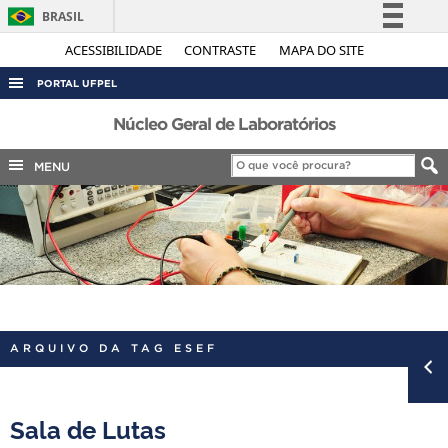
BRASIL
Simplifique!
ACESSIBILIDADE
CONTRASTE
MAPA DO SITE
Comunica BR
PORTAL UFPEL
Participe
ACESSO À INFORMAÇÃO
Núcleo Geral de Laboratórios
Acesso à informação
AUDITORIA
MENU
Legislação
COBALTO
Canais
CONCURSOS
EDITAIS
INTERNACIONAL
OUVIDORIA
ARQUIVO DA TAG ESEF
PORTARIAS
TELEFONES
Sala de Lutas