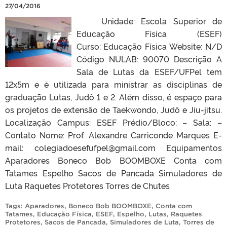
27/04/2016
Unidade: Escola Superior de
Educação Física (ESEF)
Curso: Educação Física Website: N/D
Código NULAB: 90070 Descrição A
Sala de Lutas da ESEF/UFPel tem
12x5m e é utilizada para ministrar as disciplinas de
graduação Lutas, Judô 1 e 2. Além disso, é espaço para
os projetos de extensão de Taekwondo, Judô e Jiu-jitsu.
Localização Campus: ESEF Prédio/Bloco: – Sala: –
Contato Nome: Prof. Alexandre Carriconde Marques E-
mail: colegiadoesefufpel@gmail.com Equipamentos
Aparadores Boneco Bob BOOMBOXE Conta com
Tatames Espelho Sacos de Pancada Simuladores de
Luta Raquetes Protetores Torres de Chutes
Tags:
Aparadores
,
Boneco Bob BOOMBOXE
,
Conta com
Tatames
,
Educação Física
,
ESEF
,
Espelho
,
Lutas
,
Raquetes
Protetores
,
Sacos de Pancada
,
Simuladores de Luta
,
Torres de