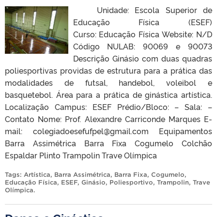
Unidade: Escola Superior de
Educação Física (ESEF)
Curso: Educação Física Website: N/D
Código NULAB: 90069 e 90073
Descrição Ginásio com duas quadras
poliesportivas providas de estrutura para a prática das
modalidades de futsal, handebol, voleibol e
basquetebol. Área para a prática de ginástica artística.
Localização Campus: ESEF Prédio/Bloco: – Sala: –
Contato Nome: Prof. Alexandre Carriconde Marques E-
mail: colegiadoesefufpel@gmail.com Equipamentos
Barra Assimétrica Barra Fixa Cogumelo Colchão
Espaldar Plinto Trampolin Trave Olímpica
Tags:
Artística
,
Barra Assimétrica
,
Barra Fixa
,
Cogumelo
,
Educação Física
,
ESEF
,
Ginásio
,
Poliesportivo
,
Trampolin
,
Trave
Olímpica
.