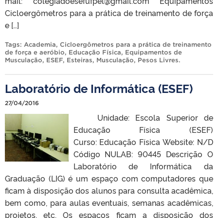
mail: colegiadoesefufpel@gmail.com Equipamentos
Cicloergômetros para a prática de treinamento de força
e […]
Tags:
Academia
,
Cicloergômetros para a prática de treinamento
de força e aeróbio
,
Educação Física
,
Equipamentos de
Musculação
,
ESEF
,
Esteiras
,
Musculação
,
Pesos Livres
.
Laboratório de Informática (ESEF)
27/04/2016
Unidade: Escola Superior de
Educação Física (ESEF)
Curso: Educação Física Website: N/D
Código NULAB: 90445 Descrição O
Laboratório de Informática da
Graduação (LIG) é um espaço com computadores que
ficam à disposição dos alunos para consulta acadêmica,
bem como, para aulas eventuais, semanas acadêmicas,
projetos, etc. Os espaços ficam a disposição dos