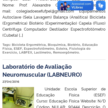
Nome: Prof. Alexandre Carriconde Marques E-
mail: colegiadoesefufpel@gmail.com Equipamentos
Autoclave (Sela Lavagem) Balança (Analítica) Bicicleta
(Ergométrica) Biotério (Experimentação) Capela (Fluxo)
Centrifuga Computador Destilador Espectrofotômetro
(Cubeta) […]
Tags:
Bicicleta Ergométrica
,
Bioquímica
,
Biotério
,
Educação
Física
,
ESEF
,
Espectrofotômetro
,
Esteira
,
Fisiologia do
Exercício
,
LABFEX
,
Lactímetro
,
Remoergômetro
.
Laboratório de Avaliação
Neuromuscular (LABNEURO)
27/04/2016
Unidade: Escola Superior de
Educação Física (ESEF)
Curso: Educação Física Website: N/D
Código NULAB: 90444 Descrição O