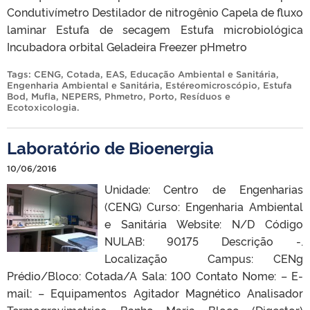
Condutivímetro Destilador de nitrogênio Capela de fluxo
laminar Estufa de secagem Estufa microbiológica
Incubadora orbital Geladeira Freezer pHmetro
Tags:
CENG
,
Cotada
,
EAS
,
Educação Ambiental e Sanitária
,
Engenharia Ambiental e Sanitária
,
Estéreomicroscópio
,
Estufa
Bod
,
Mufla
,
NEPERS
,
Phmetro
,
Porto
,
Resíduos e
Ecotoxicologia
.
Laboratório de Bioenergia
10/06/2016
Unidade: Centro de Engenharias
(CENG) Curso: Engenharia Ambiental
e Sanitária Website: N/D Código
NULAB: 90175 Descrição -.
Localização Campus: CENg
Prédio/Bloco: Cotada/A Sala: 100 Contato Nome: – E-
mail: – Equipamentos Agitador Magnético Analisador
Termogravimetrico Banho Maria Bloco (Digestor)