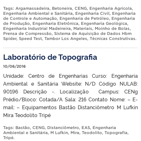
Tags:
Argamassadeira
,
Betoneira
,
CENG
,
Engenharia Agrícola
,
Engenharia Ambiental e Sanitária
,
Engenharia Civil
,
Engenharia
de Controle e Automação
,
Engenharia de Petróleo
,
Engenharia
de Produção
,
Engenharia Eletrônica
,
Engenharia Geológica
,
Engenharia Industrial Madeireira
,
Materiais
,
Moinho de Bolas
,
Prensa de Compressão
,
Sistema de Aquisição de Dados Hbm
Spider
,
Speed Test
,
Tambor Los Angeles
,
Técnicas Construtivas
.
Laboratório de Topografia
10/06/2016
Unidade: Centro de Engenharias Curso: Engenharia
Ambiental e Sanitária Website: N/D Código NULAB:
90196 Descrição -. Localização Campus: CENg
Prédio/Bloco: Cotada/A Sala: 216 Contato Nome: – E-
mail: – Equipamentos Bastão Distanciômetro M Lufkin
Mira Teodolito Tripé
Tags:
Bastão
,
CENG
,
Distanciômetro
,
EAS
,
Engenharia
Ambiental e Sanitária
,
M Lufkin
,
Mira
,
Teodolito
,
Topografia
,
Tripé
.