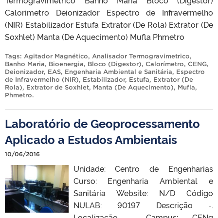
Calorimetro Deionizador Espectro de Infravermelho
(NIR) Estabilizador Estufa Extrator (De Rola) Extrator (De
Soxhlet) Manta (De Aquecimento) Mufla Phmetro
Tags:
Agitador Magnético
,
Analisador Termogravimetrico
,
Banho Maria
,
Bioenergia
,
Bloco (Digestor)
,
Calorímetro
,
CENG
,
Deionizador
,
EAS
,
Engenharia Ambiental e Sanitária
,
Espectro
de Infravermelho (NIR)
,
Estabilizador
,
Estufa
,
Extrator (De
Rola)
,
Extrator de Soxhlet
,
Manta (De Aquecimento)
,
Mufla
,
Phmetro
.
Laboratório de Geoprocessamento
Aplicado a Estudos Ambientais
10/06/2016
Unidade: Centro de Engenharias
Curso: Engenharia Ambiental e
Sanitária Website: N/D Código
NULAB: 90197 Descrição -.
Localização Campus: CENg