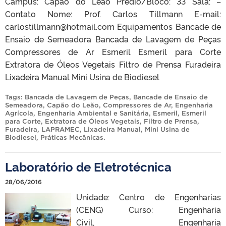
Campus: Capão do Leão Prédio/Bloco: 33 Sala: –
Contato Nome: Prof. Carlos Tillmann E-mail:
carlostillmann@hotmail.com Equipamentos Bancade de
Ensaio de Semeadora Bancada de Lavagem de Peças
Compressores de Ar Esmeril Esmeril para Corte
Extratora de Óleos Vegetais Filtro de Prensa Furadeira
Lixadeira Manual Mini Usina de Biodiesel
Tags:
Bancada de Lavagem de Peças
,
Bancade de Ensaio de
Semeadora
,
Capão do Leão
,
Compressores de Ar
,
Engenharia
Agrícola
,
Engenharia Ambiental e Sanitária
,
Esmeril
,
Esmeril
para Corte
,
Extratora de Óleos Vegetais
,
Filtro de Prensa
,
Furadeira
,
LAPRAMEC
,
Lixadeira Manual
,
Mini Usina de
Biodiesel
,
Práticas Mecânicas
.
Laboratório de Eletrotécnica
28/06/2016
Unidade: Centro de Engenharias
(CENG) Curso: Engenharia
Civil, Engenharia