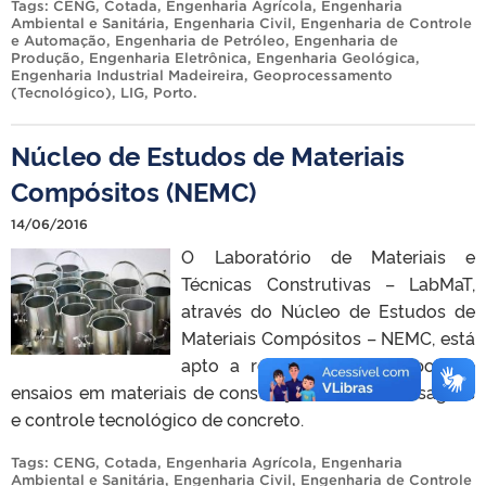
Tags:
CENG
,
Cotada
,
Engenharia Agrícola
,
Engenharia
Ambiental e Sanitária
,
Engenharia Civil
,
Engenharia de Controle
e Automação
,
Engenharia de Petróleo
,
Engenharia de
Produção
,
Engenharia Eletrônica
,
Engenharia Geológica
,
Engenharia Industrial Madeireira
,
Geoprocessamento
(Tecnológico)
,
LIG
,
Porto
.
Núcleo de Estudos de Materiais
Compósitos (NEMC)
14/06/2016
O Laboratório de Materiais e
Técnicas Construtivas – LabMaT,
através do Núcleo de Estudos de
Materiais Compósitos – NEMC, está
apto a realizar diversos tipos de
ensaios em materiais de construção, além de dosagens
e controle tecnológico de concreto.
Tags:
CENG
,
Cotada
,
Engenharia Agrícola
,
Engenharia
Ambiental e Sanitária
,
Engenharia Civil
,
Engenharia de Controle