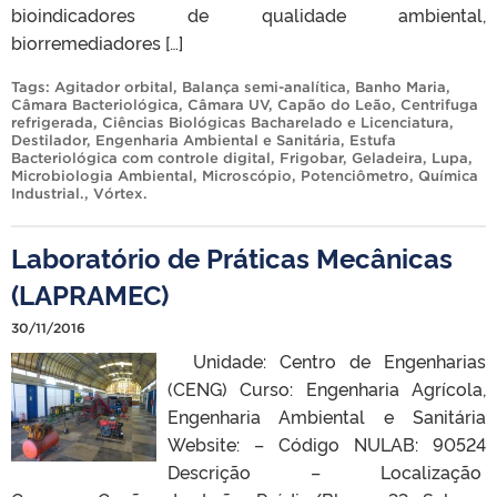
bioindicadores de qualidade ambiental,
biorremediadores […]
Tags:
Agitador orbital
,
Balança semi-analítica
,
Banho Maria
,
Câmara Bacteriológica
,
Câmara UV
,
Capão do Leão
,
Centrifuga
refrigerada
,
Ciências Biológicas Bacharelado e Licenciatura
,
Destilador
,
Engenharia Ambiental e Sanitária
,
Estufa
Bacteriológica com controle digital
,
Frigobar
,
Geladeira
,
Lupa
,
Microbiologia Ambiental
,
Microscópio
,
Potenciômetro
,
Química
Industrial.
,
Vórtex
.
Laboratório de Práticas Mecânicas
(LAPRAMEC)
30/11/2016
Unidade: Centro de Engenharias
(CENG) Curso: Engenharia Agrícola,
Engenharia Ambiental e Sanitária
Website: – Código NULAB: 90524
Descrição – Localização