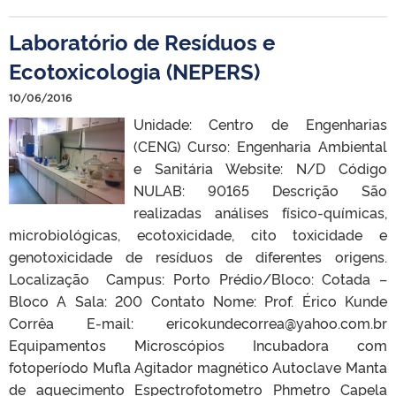
Laboratório de Resíduos e
Ecotoxicologia (NEPERS)
10/06/2016
Unidade: Centro de Engenharias
(CENG) Curso: Engenharia Ambiental
e Sanitária Website: N/D Código
NULAB: 90165 Descrição São
realizadas análises físico-químicas,
microbiológicas, ecotoxicidade, cito toxicidade e
genotoxicidade de resíduos de diferentes origens.
Localização Campus: Porto Prédio/Bloco: Cotada –
Bloco A Sala: 200 Contato Nome: Prof. Érico Kunde
Corrêa E-mail: ericokundecorrea@yahoo.com.br
Equipamentos Microscópios Incubadora com
fotoperíodo Mufla Agitador magnético Autoclave Manta
de aquecimento Espectrofotometro Phmetro Capela