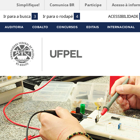
Simplifique!
Comunica BR
Participe
Acesso à infor
Ir para a busca
3
Ir para o rodapé
4
ACESSIBILIDADE
AUDITORIA
COBALTO
CONCURSOS
EDITAIS
INTERNACIONAL