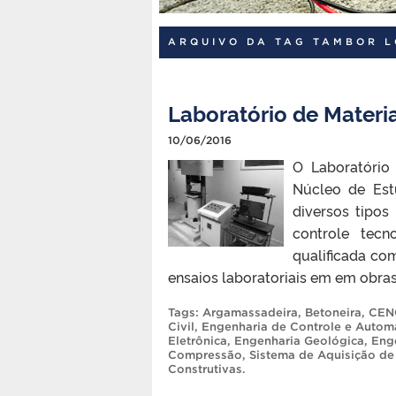
ARQUIVO DA TAG TAMBOR L
Laboratório de Materia
10/06/2016
O Laboratório
Núcleo de Est
diversos tipos
controle tec
qualificada co
ensaios laboratoriais em em obras
Tags:
Argamassadeira
,
Betoneira
,
CEN
Civil
,
Engenharia de Controle e Auto
Eletrônica
,
Engenharia Geológica
,
Enge
Compressão
,
Sistema de Aquisição d
Construtivas
.