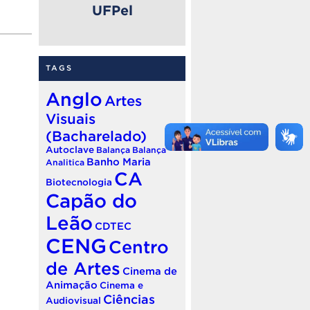
UFPel
TAGS
Anglo
Artes
Visuais
(Bacharelado)
Autoclave
Balança
Balança
Banho Maria
Analitica
CA
Biotecnologia
Capão do
Leão
CDTEC
CENG
Centro
de Artes
Cinema de
Animação
Cinema e
Ciências
Audiovisual