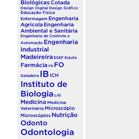
Biológicas
Cotada
Design Digital
Design Gráfico
Educação Física
Engenharia
Enfermagem
Agrícola
Engenharia
Ambiental e Sanitária
Engenharia de Controle e
Engenharia
Automação
Industrial
Madeireira
ESEF
Estufa
FO
Farmácia
FN
IB
ICH
Geladeira
Instituto de
Biologia
LIG
Medicina
Medicina
Microscópio
Veterinária
Nutrição
Microscópios
Odonto
Odontologia