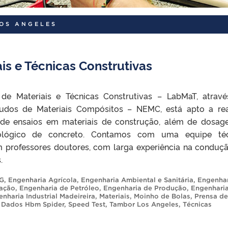
OS ANGELES
is e Técnicas Construtivas
 de Materiais e Técnicas Construtivas – LabMaT, atrav
udos de Materiais Compósitos – NEMC, está apto a rea
 de ensaios em materiais de construção, além de dosag
nológico de concreto. Contamos com uma equipe téc
m professores doutores, com larga experiência na conduç
.
G
,
Engenharia Agrícola
,
Engenharia Ambiental e Sanitária
,
Engenhar
mação
,
Engenharia de Petróleo
,
Engenharia de Produção
,
Engenhari
nharia Industrial Madeireira
,
Materiais
,
Moinho de Bolas
,
Prensa de
e Dados Hbm Spider
,
Speed Test
,
Tambor Los Angeles
,
Técnicas