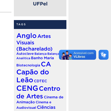
UFPel
TAGS
Anglo
Artes
Visuais
(Bacharelado)
Autoclave
Balança
Balança
Banho Maria
Analitica
CA
Biotecnologia
Capão do
Leão
CDTEC
CENG
Centro
de Artes
Cinema de
Animação
Cinema e
Ciências
Audiovisual