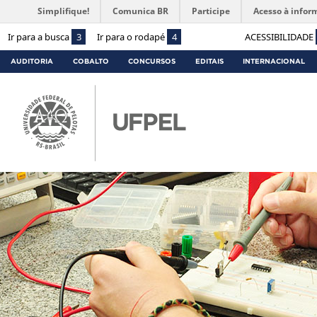
Simplifique!
Comunica BR
Participe
Acesso à infor
Ir para a busca
3
Ir para o rodapé
4
ACESSIBILIDADE
AUDITORIA
COBALTO
CONCURSOS
EDITAIS
INTERNACIONAL