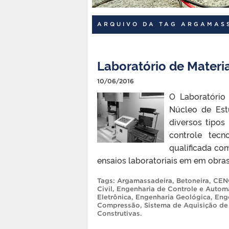
ARQUIVO DA TAG ARGAMAS
Laboratório de Materia
10/06/2016
O Laboratório
Núcleo de Est
diversos tipos
controle tec
qualificada co
ensaios laboratoriais em em obras
Tags:
Argamassadeira
,
Betoneira
,
CEN
Civil
,
Engenharia de Controle e Auto
Eletrônica
,
Engenharia Geológica
,
Enge
Compressão
,
Sistema de Aquisição d
Construtivas
.