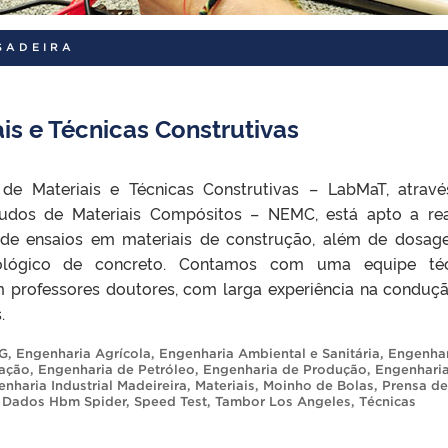
SADEIRA
is e Técnicas Construtivas
 de Materiais e Técnicas Construtivas – LabMaT, atrav
udos de Materiais Compósitos – NEMC, está apto a rea
 de ensaios em materiais de construção, além de dosag
nológico de concreto. Contamos com uma equipe téc
m professores doutores, com larga experiência na conduç
.
G
,
Engenharia Agrícola
,
Engenharia Ambiental e Sanitária
,
Engenhar
mação
,
Engenharia de Petróleo
,
Engenharia de Produção
,
Engenhari
nharia Industrial Madeireira
,
Materiais
,
Moinho de Bolas
,
Prensa de
e Dados Hbm Spider
,
Speed Test
,
Tambor Los Angeles
,
Técnicas