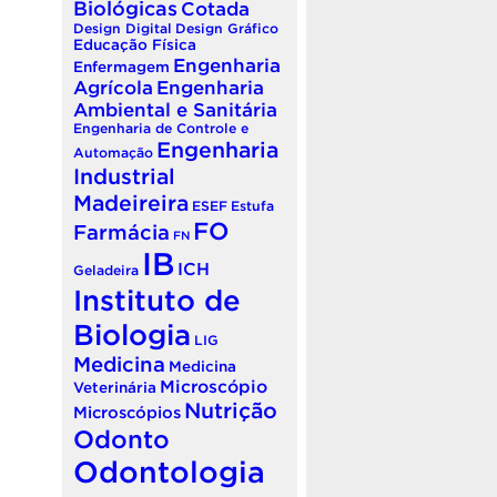
Biológicas
Cotada
Design Digital
Design Gráfico
Educação Física
Engenharia
Enfermagem
Agrícola
Engenharia
Ambiental e Sanitária
Engenharia de Controle e
Engenharia
Automação
Industrial
Madeireira
ESEF
Estufa
FO
Farmácia
FN
IB
ICH
Geladeira
Instituto de
Biologia
LIG
Medicina
Medicina
Microscópio
Veterinária
Nutrição
Microscópios
Odonto
Odontologia