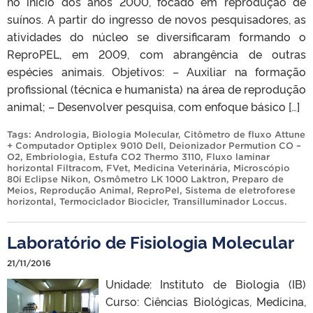
no início dos anos 2000, focado em reprodução de
suínos. A partir do ingresso de novos pesquisadores, as
atividades do núcleo se diversificaram formando o
ReproPEL, em 2009, com abrangência de outras
espécies animais. Objetivos: – Auxiliar na formação
profissional (técnica e humanista) na área de reprodução
animal; – Desenvolver pesquisa, com enfoque básico […]
Tags:
Andrologia
,
Biologia Molecular
,
Citômetro de fluxo Attune
+ Computador Optiplex 9010 Dell
,
Deionizador Permution CO –
O2
,
Embriologia
,
Estufa CO2 Thermo 3110
,
Fluxo laminar
horizontal Filtracom
,
FVet
,
Medicina Veterinária
,
Microscópio
80i Eclipse Nikon
,
Osmômetro LK 1000 Laktron
,
Preparo de
Meios
,
Reprodução Animal
,
ReproPel
,
Sistema de eletroforese
horizontal
,
Termociclador Biocicler
,
Transilluminador Loccus
.
Laboratório de Fisiologia Molecular
21/11/2016
Unidade: Instituto de Biologia (IB)
Curso: Ciências Biológicas, Medicina,