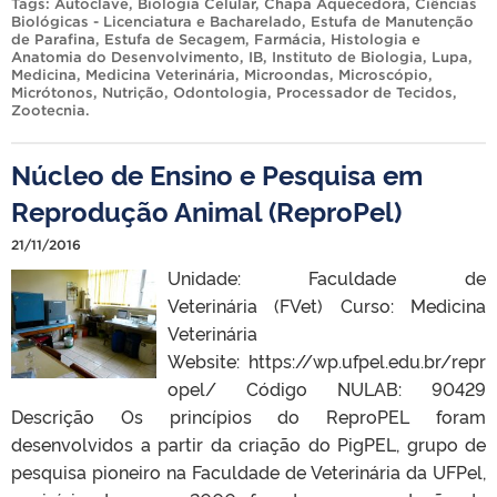
Tags:
Autoclave
,
Biologia Celular
,
Chapa Aquecedora
,
Ciências
Biológicas - Licenciatura e Bacharelado
,
Estufa de Manutenção
de Parafina
,
Estufa de Secagem
,
Farmácia
,
Histologia e
Anatomia do Desenvolvimento
,
IB
,
Instituto de Biologia
,
Lupa
,
Medicina
,
Medicina Veterinária
,
Microondas
,
Microscópio
,
Micrótonos
,
Nutrição
,
Odontologia
,
Processador de Tecidos
,
Zootecnia
.
Núcleo de Ensino e Pesquisa em
Reprodução Animal (ReproPel)
21/11/2016
Unidade: Faculdade de
Veterinária (FVet) Curso: Medicina
Veterinária
Website: https://wp.ufpel.edu.br/repr
opel/ Código NULAB: 90429
Descrição Os princípios do ReproPEL foram
desenvolvidos a partir da criação do PigPEL, grupo de
pesquisa pioneiro na Faculdade de Veterinária da UFPel,