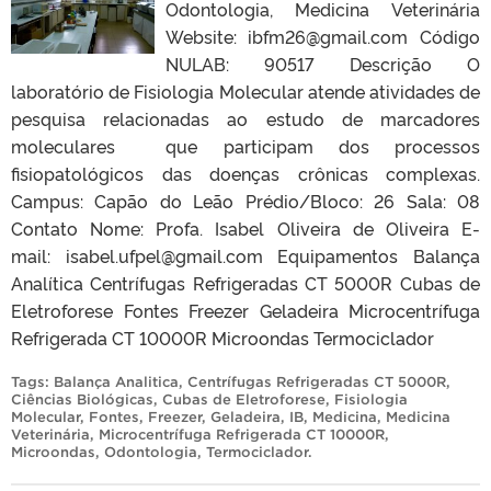
Odontologia, Medicina Veterinária
Website: ibfm26@gmail.com Código
NULAB: 90517 Descrição O
laboratório de Fisiologia Molecular atende atividades de
pesquisa relacionadas ao estudo de marcadores
moleculares que participam dos processos
fisiopatológicos das doenças crônicas complexas.
Campus: Capão do Leão Prédio/Bloco: 26 Sala: 08
Contato Nome: Profa. Isabel Oliveira de Oliveira E-
mail: isabel.ufpel@gmail.com Equipamentos Balança
Analítica Centrífugas Refrigeradas CT 5000R Cubas de
Eletroforese Fontes Freezer Geladeira Microcentrífuga
Refrigerada CT 10000R Microondas Termociclador
Tags:
Balança Analitica
,
Centrífugas Refrigeradas CT 5000R
,
Ciências Biológicas
,
Cubas de Eletroforese
,
Fisiologia
Molecular
,
Fontes
,
Freezer
,
Geladeira
,
IB
,
Medicina
,
Medicina
Veterinária
,
Microcentrífuga Refrigerada CT 10000R
,
Microondas
,
Odontologia
,
Termociclador
.