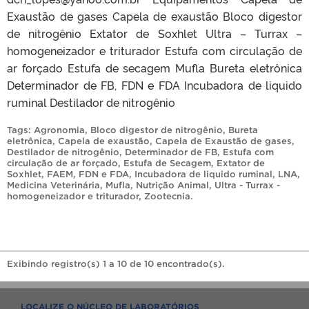
Exaustão de gases Capela de exaustão Bloco digestor
de nitrogênio Extator de Soxhlet Ultra – Turrax –
homogeneizador e triturador Estufa com circulação de
ar forçado Estufa de secagem Mufla Bureta eletrônica
Determinador de FB, FDN e FDA Incubadora de liquido
ruminal Destilador de nitrogênio
Tags:
Agronomia
,
Bloco digestor de nitrogênio
,
Bureta
eletrônica
,
Capela de exaustão
,
Capela de Exaustão de gases
,
Destilador de nitrogênio
,
Determinador de FB
,
Estufa com
circulação de ar forçado
,
Estufa de Secagem
,
Extator de
Soxhlet
,
FAEM
,
FDN e FDA
,
Incubadora de liquido ruminal
,
LNA
,
Medicina Veterinária
,
Mufla
,
Nutrição Animal
,
Ultra - Turrax -
homogeneizador e triturador
,
Zootecnia
.
Exibindo registro(s) 1 a 10 de 10 encontrado(s).
LOCALIZE O NÚCLEO DE LABORATÓRIOS