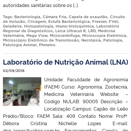
autoridades sanitárias sobre os […]
Tags:
Bacteriologia
,
Câmara Fria
,
Capela de exaustão
,
Circuito
de Inclusão
,
Clivagem
,
Estufa Bacteriológica
,
Freezer
,
FVet
,
Geladeira
,
Histopatologia
,
Imuno-histoquímica
,
Laboratório
Regional de Diagnósticos
,
Leica Ultracut R
,
LRD
,
Medicina
Veterinária
,
Mega View
,
Microcentrífuga
,
Microscopia Eletrônica
,
Microscópio Eletrônico de Transmissão
,
Necrópsia
,
Patologia
,
Patologia Animal
,
Phmetro
.
Laboratório de Nutrição Animal (LNA)
02/09/2016
Unidade: Faculdade de Agronomia
(FAEM) Curso: Agronomia, Zootecnia,
Medicina Veterinária Website: –
Código NULAB: 90005 Descrição –
Localização Campus: Capão do Leão
Prédio/Bloco: FAEM Sala: 409 Contato Nome: Profª.
Débora Cristina Nichelle Lopes E-mail:
dcn_lopes@yahoo.com.br Equipamentos Capela de