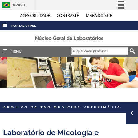
BRASIL
Simplifique!
ACESSIBILIDADE
CONTRASTE
MAPA DO SITE
Comunica BR
PORTAL UFPEL
Participe
ACESSO À INFORMAÇÃO
Núcleo Geral de Laboratórios
Acesso à informação
AUDITORIA
MENU
Legislação
COBALTO
Canais
CONCURSOS
EDITAIS
INTERNACIONAL
OUVIDORIA
ARQUIVO DA TAG MEDICINA VETERINÁRIA
PORTARIAS
TELEFONES
Laboratório de Micologia e