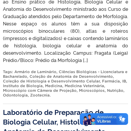
ao Ensino prático de Histologia, Biologia Celular e
Anatomia do Desenvolvimento ministrado aos Curso de
Graduação atendidos pelo Departamento de Morfologia.
Nesse espaço os alunos têm a sua disposição
microscópios binoculares (80), atlas e roteiros
(impressos e digitalizados) e caixas contendo laminários
de histologia, biologia celular e anatomia do
desenvolvimento. Localização Campus: Fragata (Leiga)
Prédio/Bloco: Prédio da Morfologia […]
Tags:
Armário de Laminário
,
Ciências Biológicas - Licenciatura e
Bacharelado
,
Coleção de Anatomia de Desenvolvimento
,
Coleção de Histologia e Desenvolvimento Celular
,
Farmácia
,
IB
,
Instituto de Biologia
,
Medicina
,
Medicina Veterinária
,
Microscópio com Câmera de Projeção
,
Microscópios
,
Nutrição
,
Odontologia
,
Zootecnia
.
Laboratório de Preparação de
Biologia Celular, Histologia e