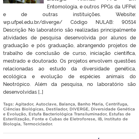
Entomologia, e outros PPGs da UFPel
e de outras instituições. Website:
wp.ufpel.edu.br/diverge/ Código NULAB: 90514
Descrição No laboratório são realizadas principalmente
atividades de pesquisa desenvolvida por alunos de
graduação e pós graduação, abrangendo projetos de
trabalho de conclusão de curso, iniciação científica,
mestrado e doutorado. Os projetos envolvem questões
relacionadas ao estudo da diversidade genética,
ecológica e evolução de espécies animais do
Neotrópico. Além da pesquisa, no laboratório são
desenvolvidas […]
Tags:
Agitador
,
Autoclave
,
Balança
,
Banho Maria
,
Centrifuga
,
Ciências Biológicas
,
Destilador
,
DIVERGE
,
Diversidade Genética
e Evolução
,
Estufa Bacteriológica Transiluminador
,
Estufas de
Esterilização
,
Fonte e Cubas de Eletroforese
,
IB
,
Instituto de
Biologia
,
Termociclador
.