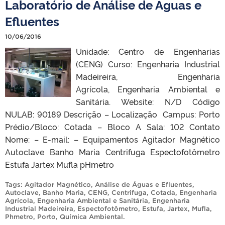
Laboratório de Análise de Águas e
Efluentes
10/06/2016
Unidade: Centro de Engenharias
(CENG) Curso: Engenharia Industrial
Madeireira, Engenharia
Agrícola, Engenharia Ambiental e
Sanitária. Website: N/D Código
NULAB: 90189 Descrição – Localização Campus: Porto
Prédio/Bloco: Cotada – Bloco A Sala: 102 Contato
Nome: – E-mail: – Equipamentos Agitador Magnético
Autoclave Banho Maria Centrifuga Espectofotômetro
Estufa Jartex Mufla pHmetro
Tags:
Agitador Magnético
,
Análise de Águas e Efluentes
,
Autoclave
,
Banho Maria
,
CENG
,
Centrifuga
,
Cotada
,
Engenharia
Agrícola
,
Engenharia Ambiental e Sanitária
,
Engenharia
Industrial Madeireira
,
Espectofotômetro
,
Estufa
,
Jartex
,
Mufla
,
Phmetro
,
Porto
,
Química Ambiental
.