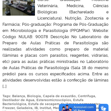
Veterinária, Medicina, Ciências
Biológicas (Bacharelado e
Licenciatura), Nutrição, Zootecnia e
Farmácia; Pós-graduação: Programa de Pós-Graduação
em Microbiologia e Parasitologia (PPGMPar). Website:
Código NULAB: 90078 Descrição No Laboratório de
Preparo de Aulas Práticas de Parasitologia são
realizadas atividades como preparo de material
(lâminas e placas com parasitos, reagentes, vidrarias,
etc) para as aulas práticas ministradas no Laboratório
de Aulas Práticas de Parasitologia (Sala 18 do mesmo
prédio) para os cursos especificados acima. Entre as
atividades desenvolvidas estão à confecção de lâminas
[…]
Tags:
Balança
,
Biologia
,
Capela de exaustão
,
Centrifuga
,
Destilador de Agua
,
Estereomicroscópios
,
Estufa
Bacteriológica
,
Estufa de secagem de lâminas permanentes
,
Freezer
,
Geladeira
,
IB
,
Institut
,
Medicina
,
Medicina Veterinária
,