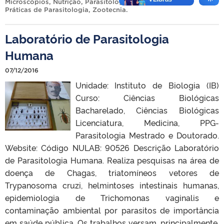
Microscópios
,
Nutrição
,
Parasitologia
,
Preparo de Aulas
Práticas de Parasitologia
,
Zootecnia
.
Laboratório de Parasitologia
Humana
07/12/2016
Unidade: Instituto de Biologia (IB)
Curso: Ciências Biológicas
Bacharelado, Ciências Biológicas
Licenciatura, Medicina, PPG-
Parasitologia Mestrado e Doutorado.
Website: Código NULAB: 90526 Descrição Laboratório
de Parasitologia Humana. Realiza pesquisas na área de
doença de Chagas, triatomíneos vetores de
Trypanosoma cruzi, helmintoses intestinais humanas,
epidemiologia de Trichomonas vaginalis e
contaminação ambiental por parasitos de importância
em saúde pública. Os trabalhos versam, principalmente,