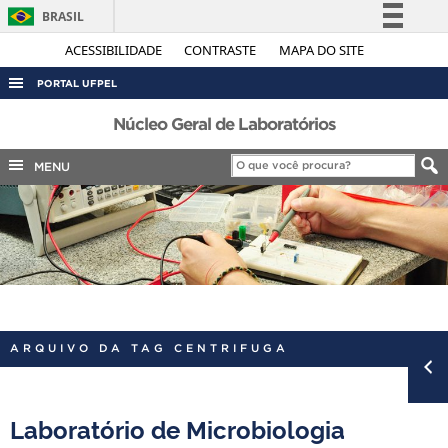
BRASIL
Simplifique!
ACESSIBILIDADE
CONTRASTE
MAPA DO SITE
Comunica BR
PORTAL UFPEL
Participe
ACESSO À INFORMAÇÃO
Núcleo Geral de Laboratórios
Acesso à informação
AUDITORIA
MENU
Legislação
COBALTO
Canais
CONCURSOS
EDITAIS
INTERNACIONAL
OUVIDORIA
ARQUIVO DA TAG CENTRIFUGA
PORTARIAS
TELEFONES
Laboratório de Microbiologia