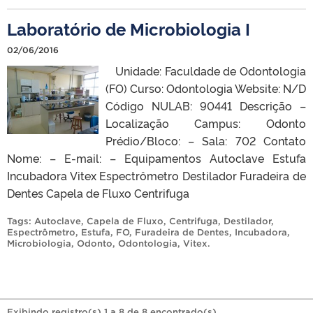
Laboratório de Microbiologia I
02/06/2016
Unidade: Faculdade de Odontologia
(FO) Curso: Odontologia Website: N/D
Código NULAB: 90441 Descrição –
Localização Campus: Odonto
Prédio/Bloco: – Sala: 702 Contato
Nome: – E-mail: – Equipamentos Autoclave Estufa
Incubadora Vitex Espectrômetro Destilador Furadeira de
Dentes Capela de Fluxo Centrifuga
Tags:
Autoclave
,
Capela de Fluxo
,
Centrifuga
,
Destilador
,
Espectrômetro
,
Estufa
,
FO
,
Furadeira de Dentes
,
Incubadora
,
Microbiologia
,
Odonto
,
Odontologia
,
Vitex
.
Exibindo registro(s) 1 a 8 de 8 encontrado(s).