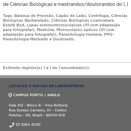
de Ciências Biológicas e mestrandos/doutorandos do […]
Tags:
Balança de Precisão
,
Capão do Leão
,
Centrifuga
,
Ciências
Biológicas Bacharelado
,
Ciências Biológicas Licenciatura
,
Estufa Bod
,
Lupas estereomicroscópicas (01 com adaptação
para fotografar)
,
Medicina
,
Microscópios ópticos (01 com
adaptação para fotografar)
,
Parasitologia Humana
,
PPG-
Parasitologia Mestrado e Doutorado
.
Exibindo registro(s) 1 a 1 de 1 encontrado(s).
LOCALIZE O NÚCLEO DE LABORATÓRIOS
CAMPUS PORTO / ANGLO
Sala 412 - Bloco B - Vice-Reitoria
Rua Gomes Carneiro, 01 - Centro
Pelotas - RS, Brasil - 96010-610
53 3284 4030