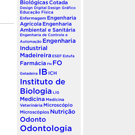
Biológicas
Cotada
Design Digital
Design Gráfico
Educação Física
Engenharia
Enfermagem
Agrícola
Engenharia
Ambiental e Sanitária
Engenharia de Controle e
Engenharia
Automação
Industrial
Madeireira
ESEF
Estufa
FO
Farmácia
FN
IB
ICH
Geladeira
Instituto de
Biologia
LIG
Medicina
Medicina
Microscópio
Veterinária
Nutrição
Microscópios
Odonto
Odontologia