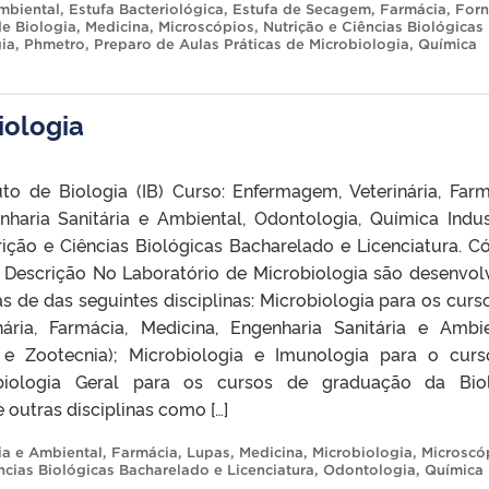
mbiental
,
Estufa Bacteriológica
,
Estufa de Secagem
,
Farmácia
,
Forn
de Biologia
,
Medicina
,
Microscópios
,
Nutrição e Ciências Biológicas
ia
,
Phmetro
,
Preparo de Aulas Práticas de Microbiologia
,
Química
iologia
uto de Biologia (IB) Curso: Enfermagem, Veterinária, Farm
nharia Sanitária e Ambiental, Odontologia, Química Indust
rição e Ciências Biológicas Bacharelado e Licenciatura. C
escrição No Laboratório de Microbiologia são desenvol
as de das seguintes disciplinas: Microbiologia para os curs
ária, Farmácia, Medicina, Engenharia Sanitária e Ambie
l e Zootecnia); Microbiologia e Imunologia para o cur
biologia Geral para os cursos de graduação da Biol
 outras disciplinas como […]
ia e Ambiental
,
Farmácia
,
Lupas
,
Medicina
,
Microbiologia
,
Microscó
ncias Biológicas Bacharelado e Licenciatura
,
Odontologia
,
Química