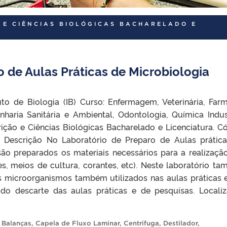
 E CIÊNCIAS BIOLÓGICAS BACHARELADO E
o de Aulas Práticas de Microbiologia
uto de Biologia (IB) Curso: Enfermagem, Veterinária, Farm
nharia Sanitária e Ambiental, Odontologia, Química Indust
rição e Ciências Biológicas Bacharelado e Licenciatura. C
Descrição No Laboratório de Preparo de Aulas prátic
são preparados os materiais necessários para a realizaçã
tes, meios de cultura, corantes, etc). Neste laboratório t
 microorganismos também utilizados nas aulas práticas 
s do descarte das aulas práticas e de pesquisas. Locali
,
Balanças
,
Capela de Fluxo Laminar
,
Centrifuga
,
Destilador
,