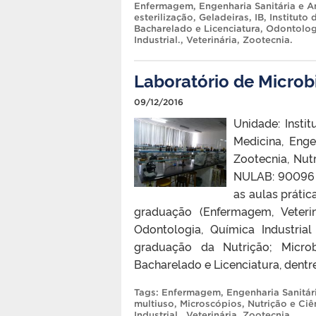
Enfermagem
,
Engenharia Sanitária e A
esterilização
,
Geladeiras
,
IB
,
Instituto 
Bacharelado e Licenciatura
,
Odontolog
Industrial.
,
Veterinária
,
Zootecnia
.
Laboratório de Microb
09/12/2016
Unidade: Instit
Medicina, Enge
Zootecnia, Nut
NULAB: 90096 D
as aulas prátic
graduação (Enfermagem, Veterin
Odontologia, Química Industria
graduação da Nutrição; Micro
Bacharelado e Licenciatura, dentre
Tags:
Enfermagem
,
Engenharia Sanitár
multiuso
,
Microscópios
,
Nutrição e Ciê
Industrial.
,
Veterinária
,
Zootecnia
.