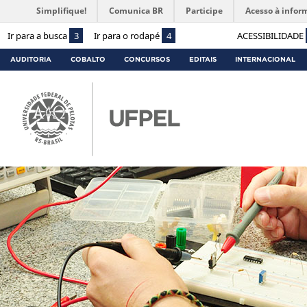
Simplifique!
Comunica BR
Participe
Acesso à infor
Ir para a busca
3
Ir para o rodapé
4
ACESSIBILIDADE
AUDITORIA
COBALTO
CONCURSOS
EDITAIS
INTERNACIONAL