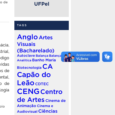
o de
UFPel
TAGS
Anglo
Artes
Visuais
ácia,
(Bacharelado)
rial,
Autoclave
Balança
Balança
ódigo
Banho Maria
Analitica
vidas
CA
Biotecnologia
os de
Capão do
ntal,
Leão
so de
CDTEC
ogia
CENG
Centro
de Artes
Cinema de
Animação
Cinema e
pio
Ciências
Audiovisual