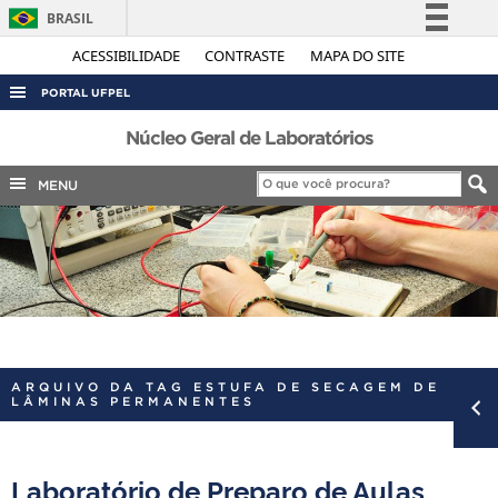
BRASIL
Simplifique!
ACESSIBILIDADE
CONTRASTE
MAPA DO SITE
Comunica BR
PORTAL UFPEL
Participe
ACESSO À INFORMAÇÃO
Núcleo Geral de Laboratórios
Acesso à informação
AUDITORIA
MENU
Legislação
COBALTO
Canais
CONCURSOS
EDITAIS
INTERNACIONAL
OUVIDORIA
ARQUIVO DA TAG ESTUFA DE SECAGEM DE
PORTARIAS
LÂMINAS PERMANENTES
TELEFONES
Laboratório de Preparo de Aulas