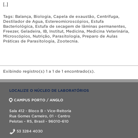
[…]
Tags:
Balança
,
Biologia
,
Capela de exaustão
,
Centrifuga
,
Destilador de Agua
,
Estereomicroscópios
,
Estufa
Bacteriológica
,
Estufa de secagem de lâminas permanentes
,
Freezer
,
Geladeira
,
IB
,
Institut
,
Medicina
,
Medicina Veterinária
,
Microscópios
,
Nutrição
,
Parasitologia
,
Preparo de Aulas
Práticas de Parasitologia
,
Zootecnia
.
Exibindo registro(s) 1 a 1 de 1 encontrado(s).
LOCALIZE O NÚCLEO DE LABORATÓRIOS
CAMPUS PORTO / ANGLO
Sala 412 - Bloco B - Vice-Reitoria
Rua Gomes Carneiro, 01 - Centro
Pelotas - RS, Brasil - 96010-610
53 3284 4030