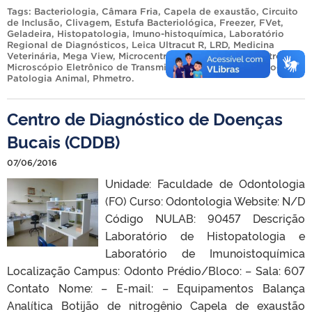
Tags:
Bacteriologia
,
Câmara Fria
,
Capela de exaustão
,
Circuito
de Inclusão
,
Clivagem
,
Estufa Bacteriológica
,
Freezer
,
FVet
,
Geladeira
,
Histopatologia
,
Imuno-histoquímica
,
Laboratório
Regional de Diagnósticos
,
Leica Ultracut R
,
LRD
,
Medicina
Veterinária
,
Mega View
,
Microcentrífuga
,
Microscopia Eletrônica
,
Microscópio Eletrônico de Transmissão
,
Necrópsia
,
Patologia
,
Patologia Animal
,
Phmetro
.
Centro de Diagnóstico de Doenças
Bucais (CDDB)
07/06/2016
Unidade: Faculdade de Odontologia
(FO) Curso: Odontologia Website: N/D
Código NULAB: 90457 Descrição
Laboratório de Histopatologia e
Laboratório de Imunoistoquímica
Localização Campus: Odonto Prédio/Bloco: – Sala: 607
Contato Nome: – E-mail: – Equipamentos Balança
Analítica Botijão de nitrogênio Capela de exaustão