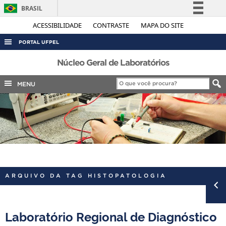
BRASIL
Simplifique!
ACESSIBILIDADE
CONTRASTE
MAPA DO SITE
Comunica BR
PORTAL UFPEL
Participe
ACESSO À INFORMAÇÃO
Núcleo Geral de Laboratórios
Acesso à informação
AUDITORIA
MENU
Legislação
COBALTO
Canais
CONCURSOS
EDITAIS
INTERNACIONAL
OUVIDORIA
ARQUIVO DA TAG HISTOPATOLOGIA
PORTARIAS
TELEFONES
Laboratório Regional de Diagnóstico