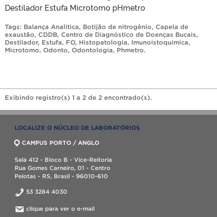
Destilador Estufa Microtomo pHmetro
Tags:
Balança Analitica
,
Botijão de nitrogênio
,
Capela de
exaustão
,
CDDB
,
Centro de Diagnóstico de Doenças Bucais
,
Destilador
,
Estufa
,
FO
,
Histopatologia
,
Imunoistoquímica
,
Microtomo
,
Odonto
,
Odontologia
,
Phmetro
.
Exibindo registro(s) 1 a 2 de 2 encontrado(s).
LOCALIZE O NÚCLEO DE LABORATÓRIOS
CAMPUS PORTO / ANGLO
Sala 412 - Bloco B - Vice-Reitoria
Rua Gomes Carneiro, 01 - Centro
Pelotas - RS, Brasil - 96010-610
53 3284 4030
clique para ver o e-mail