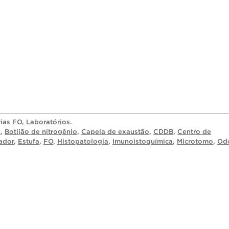
rias
FO
,
Laboratórios
.
a
,
Botijão de nitrogênio
,
Capela de exaustão
,
CDDB
,
Centro de
ador
,
Estufa
,
FO
,
Histopatologia
,
Imunoistoquímica
,
Microtomo
,
Od