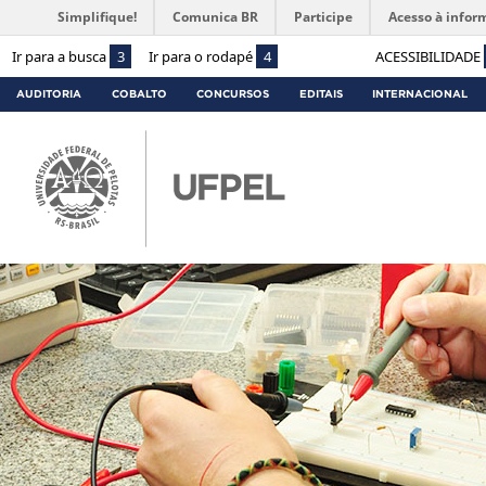
Simplifique!
Comunica BR
Participe
Acesso à infor
Ir para a busca
3
Ir para o rodapé
4
ACESSIBILIDADE
AUDITORIA
COBALTO
CONCURSOS
EDITAIS
INTERNACIONAL