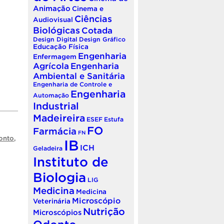
Animação
Cinema e
Ciências
Audiovisual
Biológicas
Cotada
Design Digital
Design Gráfico
Educação Física
Engenharia
Enfermagem
Agrícola
Engenharia
Ambiental e Sanitária
Engenharia de Controle e
Engenharia
Automação
Industrial
Madeireira
ESEF
Estufa
FO
Farmácia
FN
onto
,
IB
ICH
Geladeira
Instituto de
Biologia
LIG
Medicina
Medicina
Microscópio
Veterinária
Nutrição
Microscópios