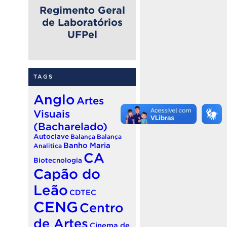
Regimento Geral
de Laboratórios
UFPel
TAGS
Anglo
Artes
Visuais
(Bacharelado)
Autoclave
Balança
Balança
Banho Maria
Analitica
CA
Biotecnologia
Capão do
Leão
CDTEC
CENG
Centro
de Artes
Cinema de