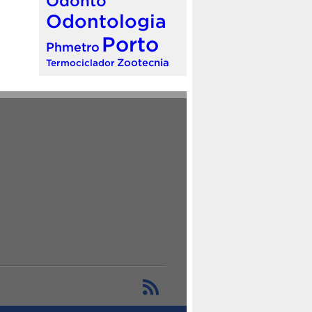
Odonto
Odontologia
Porto
Phmetro
Zootecnia
Termociclador