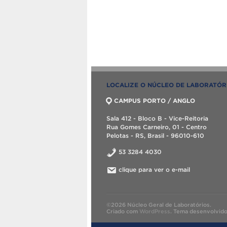
LOCALIZE O NÚCLEO DE LABORATÓR
CAMPUS PORTO / ANGLO
Sala 412 - Bloco B - Vice-Reitoria
Rua Gomes Carneiro, 01 - Centro
Pelotas - RS, Brasil - 96010-610
53 3284 4030
clique para ver o e-mail
©2026 Núcleo Geral de Laboratórios.
Criado com
WordPress
.
Tema desenvolvid