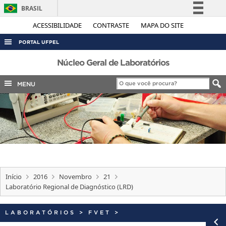
BRASIL
Simplifique!
ACESSIBILIDADE
CONTRASTE
MAPA DO SITE
Comunica BR
PORTAL UFPEL
Participe
ACESSO À INFORMAÇÃO
Núcleo Geral de Laboratórios
Acesso à informação
AUDITORIA
MENU
Legislação
COBALTO
Canais
CONCURSOS
EDITAIS
INTERNACIONAL
OUVIDORIA
Início
2016
Novembro
21
PORTARIAS
Laboratório Regional de Diagnóstico (LRD)
TELEFONES
LABORATÓRIOS
>
FVET
>