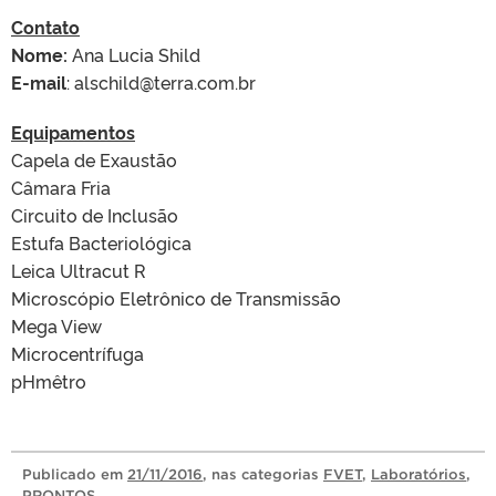
Contato
Nome:
Ana Lucia Shild
E-mail
: alschild@terra.com.br
Equipamentos
Capela de Exaustão
Câmara Fria
Circuito de Inclusão
Estufa Bacteriológica
Leica Ultracut R
Microscópio Eletrônico de Transmissão
Mega View
Microcentrífuga
pHmêtro
Publicado
em
21/11/2016
, nas categorias
FVET
,
Laboratórios
,
PRONTOS
.