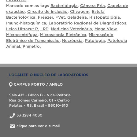
Marcado com as tags
Bacteriologia
,
Câmara Fria
,
Capela de
exaustão
,
Circuito de Inclusão
,
Clivagem
,
Estufa
Bacteriológica
,
Freezer
,
FVet
,
Geladeira
,
Histopatologia
,
Imuno-histoquímica
,
Laboratório Regional de Diagnósticos
,
Leica Ultracut R
,
LRD
,
Medicina Veterinária
,
Mega View
,
Microcentrífuga
,
Microscopia Eletrônica
,
Microscópio
Eletrônico de Transmissão
,
Necrópsia
,
Patologia
,
Patologia
Animal
,
Phmetro
.
LOCALIZE O NÚCLEO DE LABORATÓRIOS
CAMPUS PORTO / ANGLO
Sala 412 - Bloco B - Vice-Reitoria
Rua Gomes Carneiro, 01 - Centro
Pelotas - RS, Brasil - 96010-610
53 3284 4030
clique para ver o e-mail