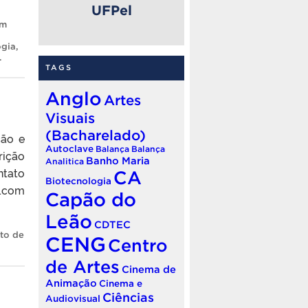
UFPel
om
ogia
,
.
TAGS
Anglo
Artes
Visuais
(Bacharelado)
ção e
Autoclave
Balança
Balança
rição
Banho Maria
Analitica
ntato
CA
Biotecnologia
l.com
Capão do
Leão
CDTEC
uto de
CENG
Centro
de Artes
Cinema de
Animação
Cinema e
Ciências
Audiovisual