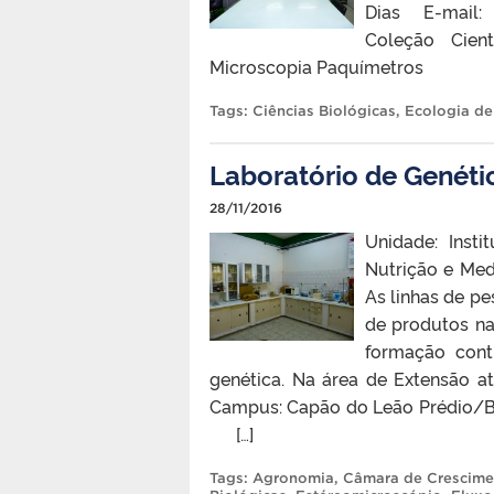
Dias E-mail: 
Coleção Cient
Microscopia Paquímetros
Tags:
Ciências Biológicas
,
Ecologia de
Laboratório de Genéti
28/11/2016
Unidade: Insti
Nutrição e Med
As linhas de pe
de produtos na
formação cont
genética. Na área de Extensão a
Campus: Capão do Leão Prédio/Bl
[…]
Tags:
Agronomia
,
Câmara de Crescime