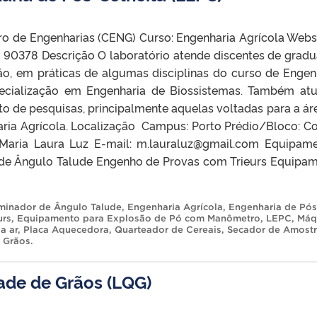
o de Engenharias (CENG) Curso: Engenharia Agrícola Websi
90378 Descrição O laboratório atende discentes de grad
o, em práticas de algumas disciplinas do curso de Engen
pecialização em Engenharia de Biossistemas. Também at
o de pesquisas, principalmente aquelas voltadas para a ár
aria Agrícola. Localização Campus: Porto Prédio/Bloco: C
 Maria Laura Luz E-mail: m.lauraluz@gmail.com Equipam
 de Ângulo Talude Engenho de Provas com Trieurs Equipa
minador de Ângulo Talude
,
Engenharia Agrícola
,
Engenharia de Pós
urs
,
Equipamento para Explosão de Pó com Manômetro
,
LEPC
,
Máq
a ar
,
Placa Aquecedora
,
Quarteador de Cereais
,
Secador de Amost
e Grãos
.
ade de Grãos (LQG)