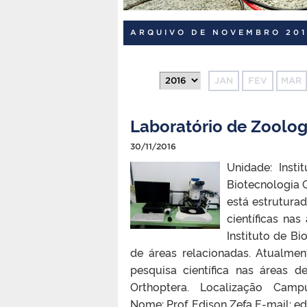
ARQUIVO DE NOVEMBRO 201
JAN
FEV
MAR
Laboratório de Zoolog
30/11/2016
Unidade: Insti
Biotecnologia 
está estrutura
científicas na
Instituto de B
de áreas relacionadas. Atualme
pesquisa científica nas áreas 
Orthoptera. Localização Cam
Nome: Prof. Edison Zefa E-mail: 