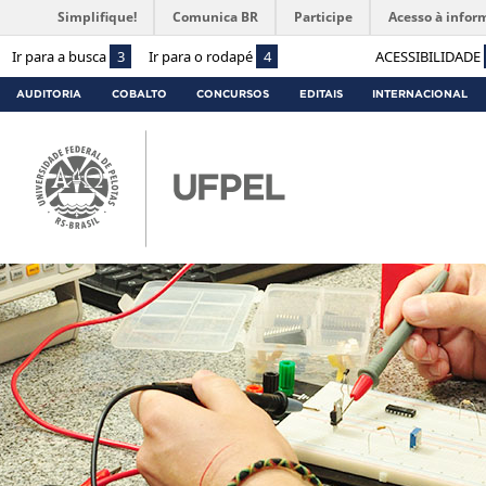
Simplifique!
Comunica BR
Participe
Acesso à infor
Ir para a busca
3
Ir para o rodapé
4
ACESSIBILIDADE
AUDITORIA
COBALTO
CONCURSOS
EDITAIS
INTERNACIONAL