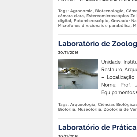
Tags:
Agronomia
,
Biotecnologia
,
Câmer
câmara clara
,
Estereomicroscópios Zei
digital
,
Fotomicroscópio
,
Gravador Na
Microfones direcionais e parabólica
,
M
Laboratório de Zoolog
30/11/2016
Unidade: Instit
Restauro, Arqu
– Localização
Nome: Prof. J
Equipamentos C
Tags:
Arqueologia
,
Ciências Biológica
Biologia
,
Museologia
,
Zoologia de Ve
Laboratório de Práti
30/11/2016