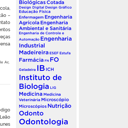
Biológicas
Cotada
ola,
Design Digital
Design Gráfico
Educação Física
ção –
Engenharia
Enfermagem
tato
Agrícola
Engenharia
Ambiental e Sanitária
entos
Engenharia de Controle e
eças
Engenharia
Automação
rensa
Industrial
Madeireira
ESEF
Estufa
FO
Farmácia
FN
e Ar
,
IB
ICH
Geladeira
Instituto de
Biologia
LIG
Medicina
Medicina
Microscópio
Veterinária
Nutrição
Microscópios
ódigo
Odonto
Leão
Odontologia
tunes