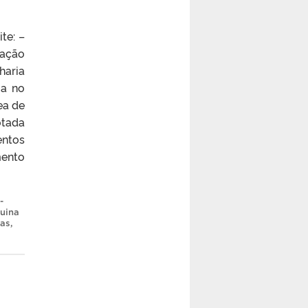
te: –
uação
haria
ua no
ea de
otada
entos
mento
-
uina
ras
,