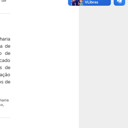
e de
haria
ia de
o de
scado
es de
zação
os de
haria
ão
,