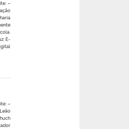
te: –
uação
haria
mente
cola.
uz E-
gital
te: –
Leão
chuch
rador