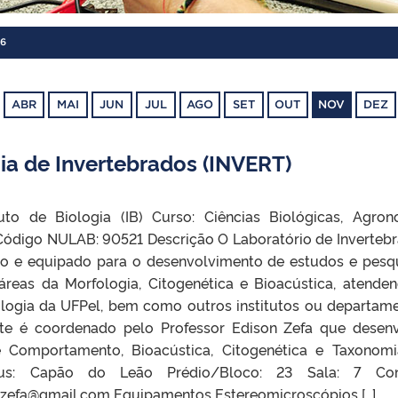
6
ABR
MAI
JUN
JUL
AGO
SET
OUT
NOV
DEZ
ia de Invertebrados (INVERT)
tuto de Biologia (IB) Curso: Ciências Biológicas, Agron
Código NULAB: 90521 Descrição O Laboratório de Inverteb
do e equipado para o desenvolvimento de estudos e pesq
s áreas da Morfologia, Citogenética e Bioacústica, atende
iologia da UFPel, bem como outros institutos ou departam
nte é coordenado pelo Professor Edison Zefa que desen
de Comportamento, Bioacústica, Citogenética e Taxonom
pus: Capão do Leão Prédio/Bloco: 23 Sala: 7 Con
edzefa@gmail.com Equipamentos Estereomicroscópios […]