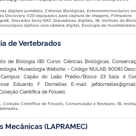
as digitais portáteis
,
Ciências Biológicas
,
Estereomicroscópios c
ss Discovery V20 equipados para captura de imagens
,
Filmadora
graE
,
Gravador Sony-DAT
,
Gravadores digitais
,
IB
,
Instituto de Biol
icroscópios ópticos com câmera digital
,
Zoologia de Invertebrados
ia de Vertebrados
uto de Biologia (IB) Curso: Ciências Biológicas, Conserva
eologia, Museologia Website: – Código NULAB: 90081 Desc
 Campus: Capão do Leão Prédio/Bloco: 23 Sala: 4 Co
osé Eduardo F. Dornelles E-mail: jefdornelles@gmai
oleção Científica de Fósseis
s
,
Coleção Científica de Fósseis
,
Conservação e Restauro
,
IB
,
Instit
rtebrados
.
cas Mecânicas (LAPRAMEC)