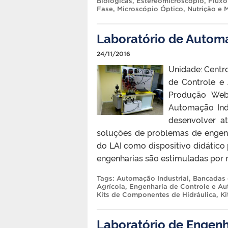
Biológicas
,
Estéreomicroscópio
,
Fluxo
Fase
,
Microscópio Óptico
,
Nutrição e 
Laboratório de Automaç
24/11/2016
Unidade: Centr
de Controle e 
Produção Web
Automação Ind
desenvolver a
soluções de problemas de engenh
do LAI como dispositivo didático 
engenharias são estimuladas por m
Tags:
Automação Industrial
,
Bancadas 
Agrícola
,
Engenharia de Controle e A
Kits de Componentes de Hidráulica
,
Ki
Laboratório de Engenh