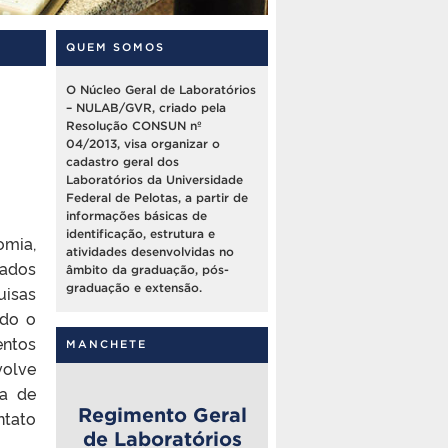
QUEM SOMOS
O Núcleo Geral de Laboratórios
– NULAB/GVR, criado pela
Resolução CONSUN nº
04/2013, visa organizar o
cadastro geral dos
Laboratórios da Universidade
Federal de Pelotas, a partir de
informações básicas de
identificação, estrutura e
omia,
atividades desenvolvidas no
rados
âmbito da graduação, pós-
graduação e extensão.
uisas
ndo o
entos
MANCHETE
volve
ia de
Regimento Geral
tato
de Laboratórios