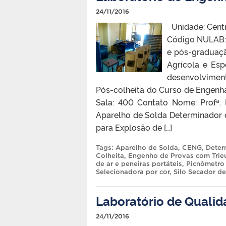
24/11/2016
Unidade: Centr
Código NULAB: 
e pós-graduaçã
Agrícola e Es
desenvolviment
Pós-colheita do Curso de Engenh
Sala: 400 Contato Nome: Profª.
Aparelho de Solda Determinador
para Explosão de […]
Tags:
Aparelho de Solda
,
CENG
,
Deter
Colheita
,
Engenho de Provas com Trie
de ar e peneiras portáteis
,
Picnômetro 
Selecionadora por cor
,
Silo Secador d
Laboratório de Qualid
24/11/2016