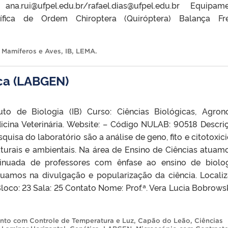
ana.rui@ufpel.edu.br/rafael.dias@ufpel.edu.br Equipam
ífica de Ordem Chiroptera (Quiróptera) Balança Fr
 Mamíferos e Aves
,
IB
,
LEMA
.
ca (LABGEN)
tuto de Biologia (IB) Curso: Ciências Biológicas, Agron
icina Veterinária. Website: – Código NULAB: 90518 Descri
squisa do laboratório são a análise de geno, fito e citotoxic
turais e ambientais. Na área de Ensino de Ciências atuam
inuada de professores com ênfase ao ensino de biolo
tuamos na divulgação e popularização da ciência. Locali
oco: 23 Sala: 25 Contato Nome: Prof.ª. Vera Lucia Bobr
nto com Controle de Temperatura e Luz
,
Capão do Leão
,
Ciências