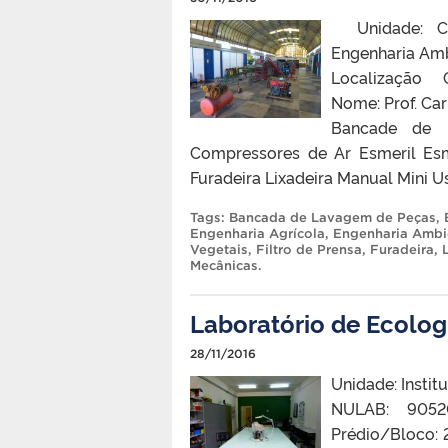
Unidade: Cen
Engenharia Amb
Localização 
Nome: Prof. Ca
Bancade de 
Compressores de Ar Esmeril Esme
Furadeira Lixadeira Manual Mini U
Tags:
Bancada de Lavagem de Peças
,
Engenharia Agrícola
,
Engenharia Ambie
Vegetais
,
Filtro de Prensa
,
Furadeira
,
Mecânicas
.
Laboratório de Ecolog
28/11/2016
Unidade: Instit
NULAB: 9052
Prédio/Bloco: 