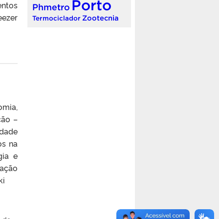
Porto
entos
Phmetro
eezer
Zootecnia
Termociclador
omia,
ção –
idade
os na
gia e
zação
owski