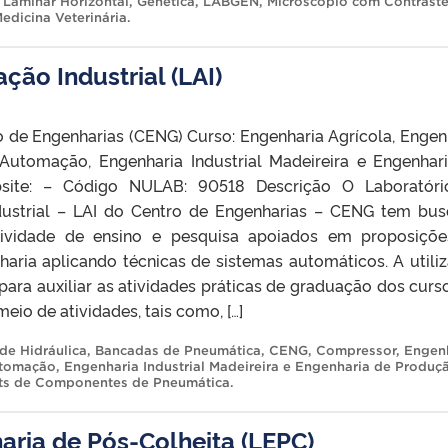
 Laminar Horizontal
,
Genética
,
LABGEN
,
Microscópio com Contrast
Medicina Veterinária
.
ão Industrial (LAI)
o de Engenharias (CENG) Curso: Engenharia Agrícola, Engen
Automação, Engenharia Industrial Madeireira e Engenhar
site: – Código NULAB: 90518 Descrição O Laboratóri
ustrial – LAI do Centro de Engenharias – CENG tem bu
tividade de ensino e pesquisa apoiados em proposiçõ
aria aplicando técnicas de sistemas automáticos. A utili
para auxiliar as atividades práticas de graduação dos curs
eio de atividades, tais como, […]
de Hidráulica
,
Bancadas de Pneumática
,
CENG
,
Compressor
,
Engen
utomação
,
Engenharia Industrial Madeireira e Engenharia de Produç
ts de Componentes de Pneumática
.
aria de Pós-Colheita (LEPC)