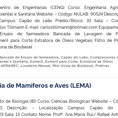
tro de Engenharias (CENG) Curso: Engenharia Agríc
iental e Sanitária Website: – Código NULAB: 90524 Descri
Campus: Capão do Leão Prédio/Bloco: 33 Sala: – Con
rlos Tillmann E-mail: carlostillmann@hotmail.com Equipam
Ensaio de Semeadora Bancada de Lavagem de P
ril para Corte Extratora de Óleos Vegetais Filtro de P
sina de Biodiesel
Bancade de Ensaio de Semeadora
,
Capão do Leão
,
Compressores d
ntal e Sanitária
,
Esmeril
,
Esmeril para Corte
,
Extratora de Óleos
LAPRAMEC
,
Lixadeira Manual
,
Mini Usina de Biodiesel
,
Práticas
ia de Mamíferos e Aves (LEMA)
uto de Biologia (IB) Curso: Ciências Biológicas Website: – C
0 Descrição – Localização Campus: Capão do 
23 Sala: 13 Contato Nome: Profª. Ana Maria Rui/ Rafael An