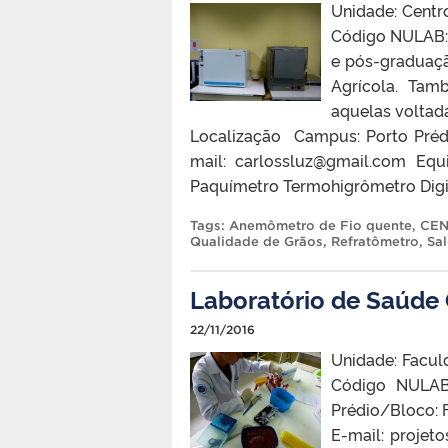
Unidade: Centr
Código NULAB: 
e pós-graduaçã
Agrícola. Tam
aquelas voltada
Localização Campus: Porto Prédi
mail: carlossluz@gmail.com Eq
Paquímetro Termohigrômetro Digi
Tags:
Anemômetro de Fio quente
,
CE
Qualidade de Grãos
,
Refratômetro
,
Sa
Laboratório de Saúde 
22/11/2016
Unidade: Faculd
Código NULAB
Prédio/Bloco: F
E-mail: proje