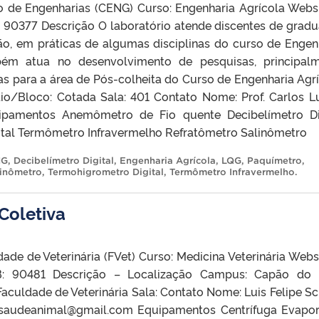
o de Engenharias (CENG) Curso: Engenharia Agrícola Websi
90377 Descrição O laboratório atende discentes de grad
o, em práticas de algumas disciplinas do curso de Engen
bém atua no desenvolvimento de pesquisas, principal
s para a área de Pós-colheita do Curso de Engenharia Agrí
o/Bloco: Cotada Sala: 401 Contato Nome: Prof. Carlos L
uipamentos Anemômetro de Fio quente Decibelímetro Di
tal Termômetro Infravermelho Refratômetro Salinômetro
NG
,
Decibelímetro Digital
,
Engenharia Agrícola
,
LQG
,
Paquímetro
,
linômetro
,
Termohigrometro Digital
,
Termômetro Infravermelho
.
Coletiva
ade de Veterinária (FVet) Curso: Medicina Veterinária Websi
: 90481 Descrição – Localização Campus: Capão do 
aculdade de Veterinária Sala: Contato Nome: Luis Felipe S
tosaudeanimal@gmail.com Equipamentos Centrífuga Evapo