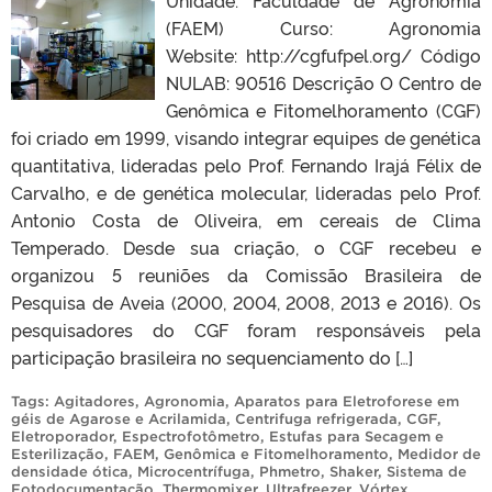
(FAEM) Curso: Agronomia
Website: http://cgfufpel.org/ Código
NULAB: 90516 Descrição O Centro de
Genômica e Fitomelhoramento (CGF)
foi criado em 1999, visando integrar equipes de genética
quantitativa, lideradas pelo Prof. Fernando Irajá Félix de
Carvalho, e de genética molecular, lideradas pelo Prof.
Antonio Costa de Oliveira, em cereais de Clima
Temperado. Desde sua criação, o CGF recebeu e
organizou 5 reuniões da Comissão Brasileira de
Pesquisa de Aveia (2000, 2004, 2008, 2013 e 2016). Os
pesquisadores do CGF foram responsáveis pela
participação brasileira no sequenciamento do […]
Tags:
Agitadores
,
Agronomia
,
Aparatos para Eletroforese em
géis de Agarose e Acrilamida
,
Centrifuga refrigerada
,
CGF
,
Eletroporador
,
Espectrofotômetro
,
Estufas para Secagem e
Esterilização
,
FAEM
,
Genômica e Fitomelhoramento
,
Medidor de
densidade ótica
,
Microcentrífuga
,
Phmetro
,
Shaker
,
Sistema de
Fotodocumentação
,
Thermomixer
,
Ultrafreezer
,
Vórtex
.