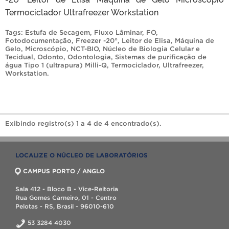
Termociclador Ultrafreezer Workstation
Tags:
Estufa de Secagem
,
Fluxo Lâminar
,
FO
,
Fotodocumentação
,
Freezer -20°
,
Leitor de Elisa
,
Máquina de
Gelo
,
Microscópio
,
NCT-BIO
,
Núcleo de Biologia Celular e
Tecidual
,
Odonto
,
Odontologia
,
Sistemas de purificação de
água Tipo 1 (ultrapura) Milli-Q
,
Termociclador
,
Ultrafreezer
,
Workstation
.
Exibindo registro(s) 1 a 4 de 4 encontrado(s).
LOCALIZE O NÚCLEO DE LABORATÓRIOS
CAMPUS PORTO / ANGLO
Sala 412 - Bloco B - Vice-Reitoria
Rua Gomes Carneiro, 01 - Centro
Pelotas - RS, Brasil - 96010-610
53 3284 4030