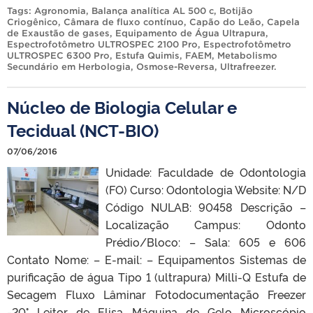
Tags:
Agronomia
,
Balança analítica AL 500 c
,
Botijão
Criogênico
,
Câmara de fluxo contínuo
,
Capão do Leão
,
Capela
de Exaustão de gases
,
Equipamento de Água Ultrapura
,
Espectrofotômetro ULTROSPEC 2100 Pro
,
Espectrofotômetro
ULTROSPEC 6300 Pro
,
Estufa Quimis
,
FAEM
,
Metabolismo
Secundário em Herbologia
,
Osmose-Reversa
,
Ultrafreezer
.
Núcleo de Biologia Celular e
Tecidual (NCT-BIO)
07/06/2016
Unidade: Faculdade de Odontologia
(FO) Curso: Odontologia Website: N/D
Código NULAB: 90458 Descrição –
Localização Campus: Odonto
Prédio/Bloco: – Sala: 605 e 606
Contato Nome: – E-mail: – Equipamentos Sistemas de
purificação de água Tipo 1 (ultrapura) Milli-Q Estufa de
Secagem Fluxo Lâminar Fotodocumentação Freezer
-20° Leitor de Elisa Máquina de Gelo Microscópio