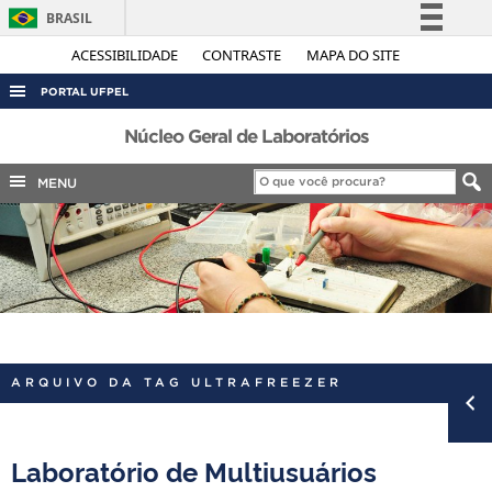
BRASIL
Simplifique!
ACESSIBILIDADE
CONTRASTE
MAPA DO SITE
Comunica BR
PORTAL UFPEL
Participe
ACESSO À INFORMAÇÃO
Núcleo Geral de Laboratórios
Acesso à informação
AUDITORIA
MENU
Legislação
COBALTO
Canais
CONCURSOS
EDITAIS
INTERNACIONAL
OUVIDORIA
ARQUIVO DA TAG ULTRAFREEZER
PORTARIAS
TELEFONES
Laboratório de Multiusuários