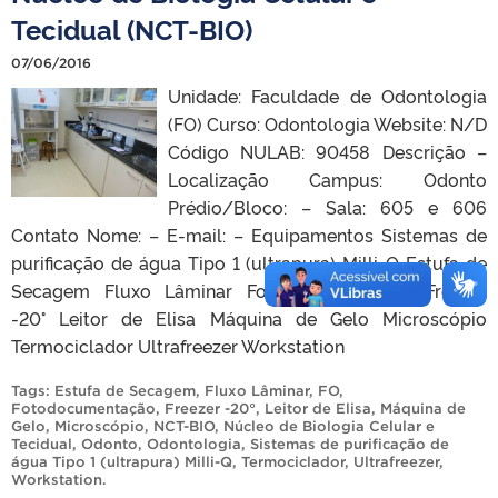
Tecidual (NCT-BIO)
07/06/2016
Unidade: Faculdade de Odontologia
(FO) Curso: Odontologia Website: N/D
Código NULAB: 90458 Descrição –
Localização Campus: Odonto
Prédio/Bloco: – Sala: 605 e 606
Contato Nome: – E-mail: – Equipamentos Sistemas de
purificação de água Tipo 1 (ultrapura) Milli-Q Estufa de
Secagem Fluxo Lâminar Fotodocumentação Freezer
-20° Leitor de Elisa Máquina de Gelo Microscópio
Termociclador Ultrafreezer Workstation
Tags:
Estufa de Secagem
,
Fluxo Lâminar
,
FO
,
Fotodocumentação
,
Freezer -20°
,
Leitor de Elisa
,
Máquina de
Gelo
,
Microscópio
,
NCT-BIO
,
Núcleo de Biologia Celular e
Tecidual
,
Odonto
,
Odontologia
,
Sistemas de purificação de
água Tipo 1 (ultrapura) Milli-Q
,
Termociclador
,
Ultrafreezer
,
Workstation
.