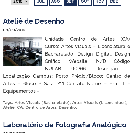
JUL
AGO
SET
OUT
NOV
DEZ
Ateliê de Desenho
09/09/2016
Unidade: Centro de Artes (CA)
Curso: Artes Visuais – Licenciatura e
Bacharelado, Design Digital, Design
Gráfico. Website: N/D Código
NULAB: 90266 Descrição –
Localização Campus: Porto Prédio/Bloco: Centro de
Artes – Bloco B Sala: 211 Contato Nome: – E-mail: –
Equipamentos –
Tags:
Artes Visuais (Bacharelado)
,
Artes Visuais (Licenciatura)
,
Ateliê
,
CA
,
Centro de Artes
,
Desenho
.
Laboratório de Fotografia Analógico