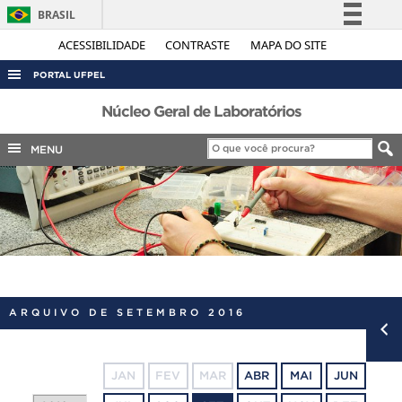
BRASIL
Simplifique!
ACESSIBILIDADE
CONTRASTE
MAPA DO SITE
Comunica BR
PORTAL UFPEL
Participe
ACESSO À INFORMAÇÃO
Núcleo Geral de Laboratórios
Acesso à informação
AUDITORIA
MENU
Legislação
COBALTO
Canais
CONCURSOS
EDITAIS
INTERNACIONAL
OUVIDORIA
ARQUIVO DE SETEMBRO 2016
PORTARIAS
TELEFONES
JAN
FEV
MAR
ABR
MAI
JUN