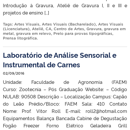
Introdução à Gravura, Ateliê de Gravura I, II e III e
projetos de ensino […]
Tags:
Artes Visuais
,
Artes Visuais (Bacharelado)
,
Artes Visuais
(Licenciatura)
,
Ateliê
,
CA
,
Centro de Artes
,
Gravura
,
gravura em
metal
,
gravura em relevo
,
Prelo para provas tipográficas
,
Prensa litográfica
.
Laboratório de Análise Sensorial e
Instrumental de Carnes
02/09/2016
Unidade: Faculdade de Agronomia (FAEM)
Curso: Zootecnia – Pós Graduação Website: – Código
NULAB: 90508 Descrição – Localização Campus: Capão
do Leão Prédio/Bloco: FAEM Sala: 410 Contato
Nome: Prof. Vitor Roll E-mail: roll2@hotmail.com
Equipamentos Balança Bancada Cabine de Degustação
Fogão Freezer Forno Elétrico Geladeira Grill