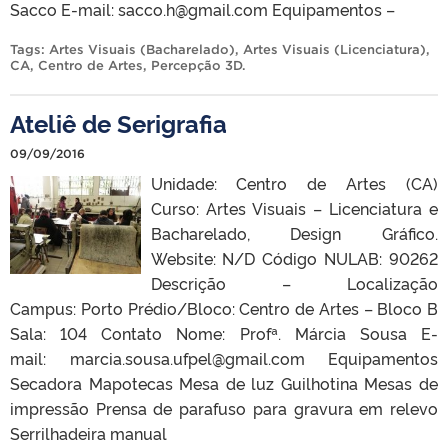
Sacco E-mail: sacco.h@gmail.com Equipamentos –
Tags:
Artes Visuais (Bacharelado)
,
Artes Visuais (Licenciatura)
,
CA
,
Centro de Artes
,
Percepção 3D
.
Ateliê de Serigrafia
09/09/2016
Unidade: Centro de Artes (CA)
Curso: Artes Visuais – Licenciatura e
Bacharelado, Design Gráfico.
Website: N/D Código NULAB: 90262
Descrição – Localização
Campus: Porto Prédio/Bloco: Centro de Artes – Bloco B
Sala: 104 Contato Nome: Profª. Márcia Sousa E-
mail: marcia.sousa.ufpel@gmail.com Equipamentos
Secadora Mapotecas Mesa de luz Guilhotina Mesas de
impressão Prensa de parafuso para gravura em relevo
Serrilhadeira manual