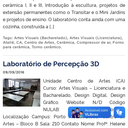
cerâmica I, II e III, Introdução à escultura, projetos de
extensão permanentes como o Transitar e o Mini Jardins
e projetos de ensino. O laboratório conta ainda com uma
cozinha, construída a […]
Tags:
Artes Visuais (Bacharelado)
,
Artes Visuais (Licenciatura)
,
Ateliê
,
CA
,
Centro de Artes
,
Cerâmica
,
Compressor de ar
,
Forno
para cerâmica
,
Torno cerâmico
.
Laboratório de Percepção 3D
09/09/2016
Unidade: Centro de Artes (CA)
Curso: Artes Visuais – Licenciatura e
Bacharelado, Design Digital, Design
Gráfico. Website: N/D Código
NULAB: 90264 Descrição –
Localização Campus: Porto Prédio/Bloco: Centro de
Artes – Bloco B Sala: 210 Contato Nome: Profª. Helene