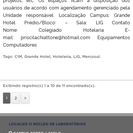
projetos, etc. Os espaços ficam a disposição dos
usuários de acordo com agendamento gerenciado pela
Unidade responsável. Localização Campus: Grande
Hotel Prédio/Bloco: – Sala: LIG Contato
Nome: Colegiado Hotelaria E-
mail: priscilachiattone@hotmail.com Equipamentos
Computadores
Tags:
CIM
,
Grande Hotel
,
Hotelaria
,
LIG
,
Mercosul
.
Exibindo registro(s) 1 a 10 de 11 encontrado(s).
1
2
>
LOCALIZE O NÚCLEO DE LABORATÓRIOS