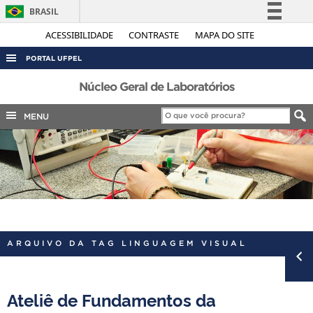
BRASIL
Simplifique!
ACESSIBILIDADE
CONTRASTE
MAPA DO SITE
Comunica BR
PORTAL UFPEL
Participe
ACESSO À INFORMAÇÃO
Núcleo Geral de Laboratórios
Acesso à informação
AUDITORIA
MENU
Legislação
COBALTO
Canais
CONCURSOS
EDITAIS
INTERNACIONAL
OUVIDORIA
ARQUIVO DA TAG LINGUAGEM VISUAL
PORTARIAS
TELEFONES
Ateliê de Fundamentos da