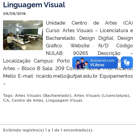
Linguagem Visual
09/09/2016
Unidade: Centro de Artes (CA)
Curso: Artes Visuais – Licenciatura e
Bacharelado, Design Digital, Design
Gráfico. Website: N/D Código
NULAB: 90265 Descrição –
Localização Campus: Porto Prédio/Bloco: Centro de
Artes – Bloco B Sala: 209 Contato Nome: Prof. Ricardo
Mello E-mail: ricardo.mello@ufpel.edu.br Equipamentos
–
Tags:
Artes Visuais (Bacharelado)
,
Artes Visuais (Licenciatura)
,
CA
,
Centro de Artes
,
Linguagem Visual
.
Exibindo registro(s) 1 a 1 de 1 encontrado(s).