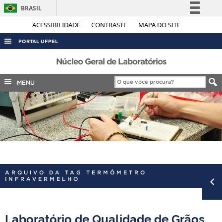
BRASIL
Simplifique!
ACESSIBILIDADE
CONTRASTE
MAPA DO SITE
Comunica BR
PORTAL UFPEL
Participe
ACESSO À INFORMAÇÃO
Núcleo Geral de Laboratórios
Acesso à informação
AUDITORIA
MENU
Legislação
COBALTO
Canais
CONCURSOS
EDITAIS
INTERNACIONAL
OUVIDORIA
ARQUIVO DA TAG TERMÔMETRO
PORTARIAS
INFRAVERMELHO
TELEFONES
Laboratório de Qualidade de Grãos