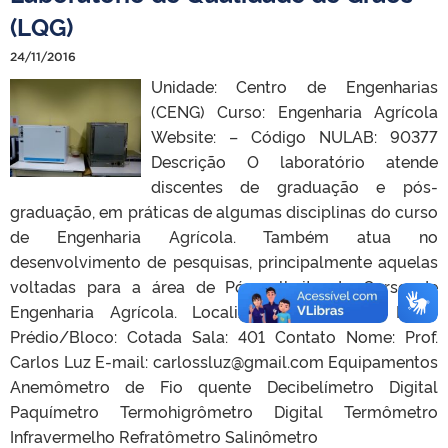
(LQG)
24/11/2016
Unidade: Centro de Engenharias
(CENG) Curso: Engenharia Agrícola
Website: – Código NULAB: 90377
Descrição O laboratório atende
discentes de graduação e pós-
graduação, em práticas de algumas disciplinas do curso
de Engenharia Agrícola. Também atua no
desenvolvimento de pesquisas, principalmente aquelas
voltadas para a área de Pós-colheita do Curso de
Engenharia Agrícola. Localização Campus: Porto
Prédio/Bloco: Cotada Sala: 401 Contato Nome: Prof.
Carlos Luz E-mail: carlossluz@gmail.com Equipamentos
Anemômetro de Fio quente Decibelímetro Digital
Paquímetro Termohigrômetro Digital Termômetro
Infravermelho Refratômetro Salinômetro