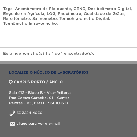
Tags:
Anemômetro de Fio quente
,
CENG
,
Decibelímetro Digital
,
Engenharia Agrícola
,
LQG
,
Paquímetro
,
Qualidade de Grãos
,
Refratômetro
,
Salinômetro
,
Termohigrometro Digital
,
Termômetro Infravermelho
.
Exibindo registro(s) 1 a 1 de 1 encontrado(s).
LOCALIZE O NÚCLEO DE LABORATÓRIOS
CAMPUS PORTO / ANGLO
Sala 412 - Bloco B - Vice-Reitoria
Rua Gomes Carneiro, 01 - Centro
Pelotas - RS, Brasil - 96010-610
53 3284 4030
clique para ver o e-mail