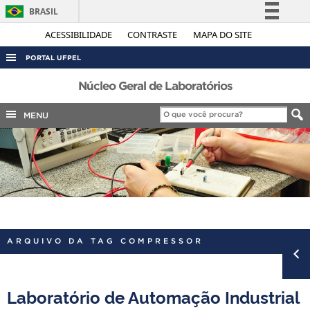
BRASIL
Simplifique!
ACESSIBILIDADE
CONTRASTE
MAPA DO SITE
Comunica BR
PORTAL UFPEL
Participe
ACESSO À INFORMAÇÃO
Núcleo Geral de Laboratórios
Acesso à informação
AUDITORIA
MENU
Legislação
COBALTO
Canais
CONCURSOS
EDITAIS
INTERNACIONAL
OUVIDORIA
ARQUIVO DA TAG COMPRESSOR
PORTARIAS
TELEFONES
Laboratório de Automação Industrial