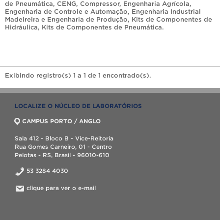
de Pneumática
,
CENG
,
Compressor
,
Engenharia Agrícola
,
Engenharia de Controle e Automação
,
Engenharia Industrial
Madeireira e Engenharia de Produção
,
Kits de Componentes de
Hidráulica
,
Kits de Componentes de Pneumática
.
Exibindo registro(s) 1 a 1 de 1 encontrado(s).
LOCALIZE O NÚCLEO DE LABORATÓRIOS
CAMPUS PORTO / ANGLO
Sala 412 - Bloco B - Vice-Reitoria
Rua Gomes Carneiro, 01 - Centro
Pelotas - RS, Brasil - 96010-610
53 3284 4030
clique para ver o e-mail