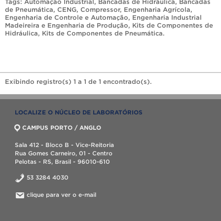
Tags:
Automação Industrial
,
Bancadas de Hidráulica
,
Bancadas
de Pneumática
,
CENG
,
Compressor
,
Engenharia Agrícola
,
Engenharia de Controle e Automação
,
Engenharia Industrial
Madeireira e Engenharia de Produção
,
Kits de Componentes de
Hidráulica
,
Kits de Componentes de Pneumática
.
Exibindo registro(s) 1 a 1 de 1 encontrado(s).
LOCALIZE O NÚCLEO DE LABORATÓRIOS
CAMPUS PORTO / ANGLO
Sala 412 - Bloco B - Vice-Reitoria
Rua Gomes Carneiro, 01 - Centro
Pelotas - RS, Brasil - 96010-610
53 3284 4030
clique para ver o e-mail