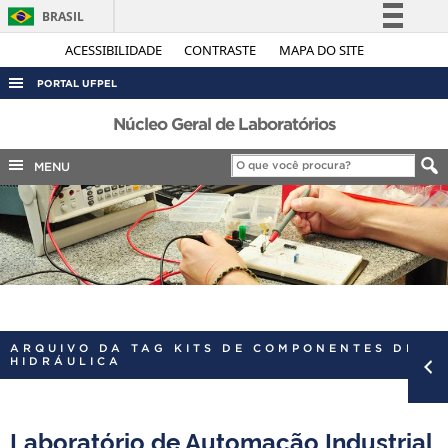
BRASIL
Simplifique!
ACESSIBILIDADE
CONTRASTE
MAPA DO SITE
Comunica BR
PORTAL UFPEL
Participe
ACESSO À INFORMAÇÃO
Núcleo Geral de Laboratórios
Acesso à informação
AUDITORIA
MENU
Legislação
COBALTO
Canais
CONCURSOS
EDITAIS
INTERNACIONAL
OUVIDORIA
ARQUIVO DA TAG KITS DE COMPONENTES DE
PORTARIAS
HIDRÁULICA
TELEFONES
Laboratório de Automação Industrial