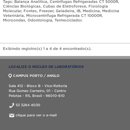
Tags:
Balança Analitica
,
Centrífugas Refrigeradas CT 5000R
,
Ciências Biológicas
,
Cubas de Eletroforese
,
Fisiologia
Molecular
,
Fontes
,
Freezer
,
Geladeira
,
IB
,
Medicina
,
Medicina
Veterinária
,
Microcentrífuga Refrigerada CT 10000R
,
Microondas
,
Odontologia
,
Termociclador
.
Exibindo registro(s) 1 a 4 de 4 encontrado(s).
LOCALIZE O NÚCLEO DE LABORATÓRIOS
CAMPUS PORTO / ANGLO
Sala 412 - Bloco B - Vice-Reitoria
Rua Gomes Carneiro, 01 - Centro
Pelotas - RS, Brasil - 96010-610
53 3284 4030
clique para ver o e-mail