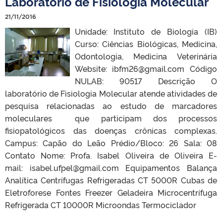
Laboratório de Fisiologia Molecular
21/11/2016
Unidade: Instituto de Biologia (IB)
Curso: Ciências Biológicas, Medicina,
Odontologia, Medicina Veterinária
Website: ibfm26@gmail.com Código
NULAB: 90517 Descrição O
laboratório de Fisiologia Molecular atende atividades de
pesquisa relacionadas ao estudo de marcadores
moleculares que participam dos processos
fisiopatológicos das doenças crônicas complexas.
Campus: Capão do Leão Prédio/Bloco: 26 Sala: 08
Contato Nome: Profa. Isabel Oliveira de Oliveira E-
mail: isabel.ufpel@gmail.com Equipamentos Balança
Analítica Centrífugas Refrigeradas CT 5000R Cubas de
Eletroforese Fontes Freezer Geladeira Microcentrífuga
Refrigerada CT 10000R Microondas Termociclador