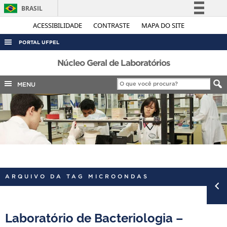
BRASIL
Simplifique!
ACESSIBILIDADE
CONTRASTE
MAPA DO SITE
Comunica BR
PORTAL UFPEL
Participe
ACESSO À INFORMAÇÃO
Núcleo Geral de Laboratórios
Acesso à informação
AUDITORIA
MENU
Legislação
COBALTO
Canais
CONCURSOS
EDITAIS
INTERNACIONAL
OUVIDORIA
ARQUIVO DA TAG MICROONDAS
PORTARIAS
TELEFONES
Laboratório de Bacteriologia –