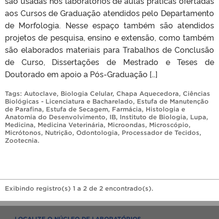
são usadas nos laboratórios de aulas práticas ofertadas
aos Cursos de Graduação atendidos pelo Departamento
de Morfologia. Nesse espaço também são atendidos
projetos de pesquisa, ensino e extensão, como também
são elaborados materiais para Trabalhos de Conclusão
de Curso, Dissertações de Mestrado e Teses de
Doutorado em apoio a Pós-Graduação […]
Tags:
Autoclave
,
Biologia Celular
,
Chapa Aquecedora
,
Ciências
Biológicas - Licenciatura e Bacharelado
,
Estufa de Manutenção
de Parafina
,
Estufa de Secagem
,
Farmácia
,
Histologia e
Anatomia do Desenvolvimento
,
IB
,
Instituto de Biologia
,
Lupa
,
Medicina
,
Medicina Veterinária
,
Microondas
,
Microscópio
,
Micrótonos
,
Nutrição
,
Odontologia
,
Processador de Tecidos
,
Zootecnia
.
Exibindo registro(s) 1 a 2 de 2 encontrado(s).
LOCALIZE O NÚCLEO DE LABORATÓRIOS