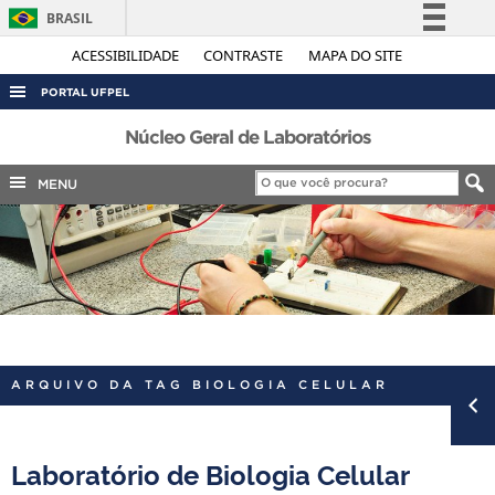
BRASIL
Simplifique!
ACESSIBILIDADE
CONTRASTE
MAPA DO SITE
Comunica BR
PORTAL UFPEL
Participe
ACESSO À INFORMAÇÃO
Núcleo Geral de Laboratórios
Acesso à informação
AUDITORIA
MENU
Legislação
COBALTO
Canais
CONCURSOS
EDITAIS
INTERNACIONAL
OUVIDORIA
ARQUIVO DA TAG BIOLOGIA CELULAR
PORTARIAS
TELEFONES
Laboratório de Biologia Celular