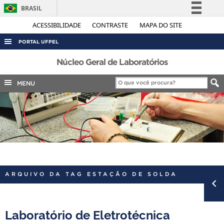
BRASIL
Simplifique!
ACESSIBILIDADE
CONTRASTE
MAPA DO SITE
Comunica BR
PORTAL UFPEL
Participe
ACESSO À INFORMAÇÃO
Núcleo Geral de Laboratórios
Acesso à informação
AUDITORIA
MENU
Legislação
COBALTO
Canais
CONCURSOS
EDITAIS
INTERNACIONAL
OUVIDORIA
ARQUIVO DA TAG ESTAÇÃO DE SOLDA
PORTARIAS
TELEFONES
Laboratório de Eletrotécnica