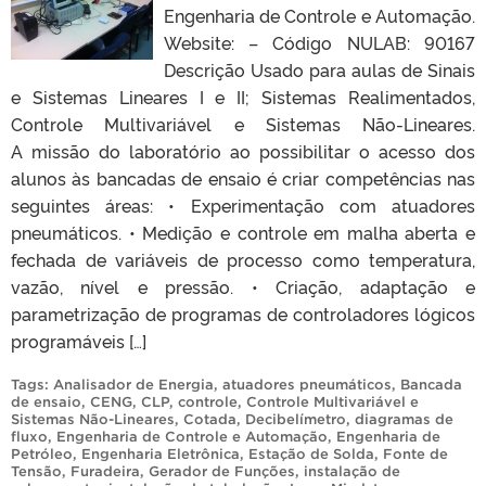
Engenharia de Controle e Automação.
Website: – Código NULAB: 90167
Descrição Usado para aulas de Sinais
e Sistemas Lineares I e II; Sistemas Realimentados,
Controle Multivariável e Sistemas Não-Lineares.
A missão do laboratório ao possibilitar o acesso dos
alunos às bancadas de ensaio é criar competências nas
seguintes áreas: • Experimentação com atuadores
pneumáticos. • Medição e controle em malha aberta e
fechada de variáveis de processo como temperatura,
vazão, nível e pressão. • Criação, adaptação e
parametrização de programas de controladores lógicos
programáveis […]
Tags:
Analisador de Energia
,
atuadores pneumáticos
,
Bancada
de ensaio
,
CENG
,
CLP
,
controle
,
Controle Multivariável e
Sistemas Não-Lineares
,
Cotada
,
Decibelímetro
,
diagramas de
fluxo
,
Engenharia de Controle e Automação
,
Engenharia de
Petróleo
,
Engenharia Eletrônica
,
Estação de Solda
,
Fonte de
Tensão
,
Furadeira
,
Gerador de Funções
,
instalação de