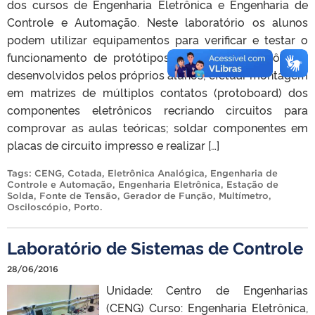
dos cursos de Engenharia Eletrônica e Engenharia de
Controle e Automação. Neste laboratório os alunos
podem utilizar equipamentos para verificar e testar o
funcionamento de protótipos de circuitos eletrônicos
desenvolvidos pelos próprios alunos; efetuar montagem
em matrizes de múltiplos contatos (protoboard) dos
componentes eletrônicos recriando circuitos para
comprovar as aulas teóricas; soldar componentes em
placas de circuito impresso e realizar […]
Tags:
CENG
,
Cotada
,
Eletrônica Analógica
,
Engenharia de
Controle e Automação
,
Engenharia Eletrônica
,
Estação de
Solda
,
Fonte de Tensão
,
Gerador de Função
,
Multímetro
,
Osciloscópio
,
Porto
.
Laboratório de Sistemas de Controle
28/06/2016
Unidade: Centro de Engenharias
(CENG) Curso: Engenharia Eletrônica,