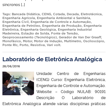
síncronos […]
Tags:
Bancada Didática
,
CENG
,
Cotada
,
Decada
,
Eletrotécnica
,
Engenharia Agrícola
,
Engenharia Ambiental e Sanitária
,
Engenharia Civil
,
Engenharia de Controle e Automação
,
Engenharia de Petróleo
,
Engenharia de Produção
,
Engenharia
Eletrônica
,
Engenharia Geológica
,
Engenharia Industrial
Madeireira
,
Estação de Solda
,
Fonte de Tensão
,
Geoprocessamento (Tecnológico)
,
Gerador de Van Der Graaff
,
Monofásico
,
Motor
,
Motor de Indução
,
Multímetro
,
Osciloscópio
,
Ponte Rlc
,
Porto
,
Resistiva
,
Vari volt
.
Laboratório de Eletrônica Analógica
28/06/2016
Unidade: Centro de Engenharias
(CENG) Curso: Engenharia Eletrônica,
Engenharia de Controle e Automação.
Website: – Código NULAB: 90191
Descrição O Laboratório de
Eletrônica Analógica atende várias disciplinas práticas