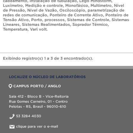
cabeamento
,
instalação de tubulação
,
Lego Mindstorm
,
Luxímetro
,
Medição e controle
,
Monofásico
,
Multímetro
,
Nível
de Pressão
,
Nível de Vazão
,
Osciloscópio
,
parametrização de
redes de comunicação
,
Ponteiro de Corrente Ativo
,
Ponteiro de
Tensão Ativo
,
Porto
,
processos
,
Sistemas de Controle
,
Sistemas
Lineares
,
Sistemas Realimentados
,
Soprador Térmico
,
Temperatura
,
Vari volt
.
Exibindo registro(s) 1 a 3 de 3 encontrado(s).
LOCALIZE O NÚCLEO DE LABORATÓRIOS
CAMPUS PORTO / ANGLO
Sala 412 - Bloco B - Vice-Reitoria
Rua Gomes Carneiro, 01 - Centro
Pelotas - RS, Brasil - 96010-610
53 3284 4030
clique para ver o e-mail