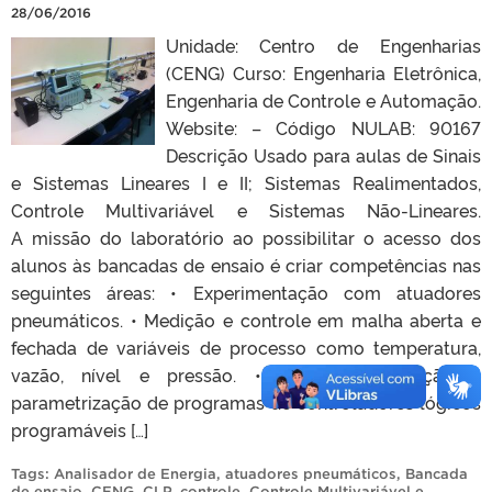
28/06/2016
Unidade: Centro de Engenharias
(CENG) Curso: Engenharia Eletrônica,
Engenharia de Controle e Automação.
Website: – Código NULAB: 90167
Descrição Usado para aulas de Sinais
e Sistemas Lineares I e II; Sistemas Realimentados,
Controle Multivariável e Sistemas Não-Lineares.
A missão do laboratório ao possibilitar o acesso dos
alunos às bancadas de ensaio é criar competências nas
seguintes áreas: • Experimentação com atuadores
pneumáticos. • Medição e controle em malha aberta e
fechada de variáveis de processo como temperatura,
vazão, nível e pressão. • Criação, adaptação e
parametrização de programas de controladores lógicos
programáveis […]
Tags:
Analisador de Energia
,
atuadores pneumáticos
,
Bancada
de ensaio
,
CENG
,
CLP
,
controle
,
Controle Multivariável e