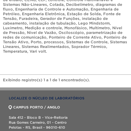
Sistemas Não-Lineares
,
Cotada
,
Decibelímetro
,
diagramas de
fluxo
,
Engenharia de Controle e Automação
,
Engenharia de
Petróleo
,
Engenharia Eletrônica
,
Estação de Solda
,
Fonte de
Tensão
,
Furadeira
,
Gerador de Funções
,
instalação de
cabeamento
,
instalação de tubulação
,
Lego Mindstorm
,
Luxímetro
,
Medição e controle
,
Monofásico
,
Multímetro
,
Nível
de Pressão
,
Nível de Vazão
,
Osciloscópio
,
parametrização de
redes de comunicação
,
Ponteiro de Corrente Ativo
,
Ponteiro de
Tensão Ativo
,
Porto
,
processos
,
Sistemas de Controle
,
Sistemas
Lineares
,
Sistemas Realimentados
,
Soprador Térmico
,
Temperatura
,
Vari volt
.
Exibindo registro(s) 1 a 1 de 1 encontrado(s).
LOCALIZE O NÚCLEO DE LABORATÓRIOS
CAMPUS PORTO / ANGLO
Sala 412 - Bloco B - Vice-Reitoria
Rua Gomes Carneiro, 01 - Centro
Pelotas - RS, Brasil - 96010-610