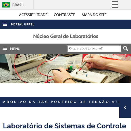
BRASIL
Simplifique!
ACESSIBILIDADE
CONTRASTE
MAPA DO SITE
Comunica BR
PORTAL UFPEL
Participe
ACESSO À INFORMAÇÃO
Núcleo Geral de Laboratórios
Acesso à informação
AUDITORIA
MENU
Legislação
COBALTO
Canais
CONCURSOS
EDITAIS
INTERNACIONAL
OUVIDORIA
ARQUIVO DA TAG PONTEIRO DE TENSÃO ATIVO
PORTARIAS
TELEFONES
Laboratório de Sistemas de Controle