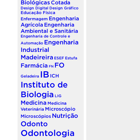
Biológicas
Cotada
Design Digital
Design Gráfico
Educação Física
Engenharia
Enfermagem
Agrícola
Engenharia
Ambiental e Sanitária
Engenharia de Controle e
Engenharia
Automação
Industrial
Madeireira
ESEF
Estufa
FO
Farmácia
FN
IB
ICH
Geladeira
Instituto de
Biologia
LIG
Medicina
Medicina
Microscópio
Veterinária
Nutrição
Microscópios
Odonto
Odontologia