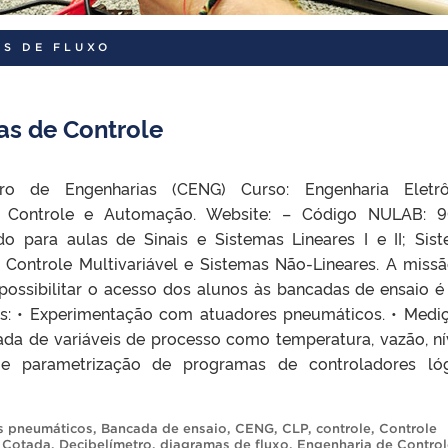
S DE FLUXO
as de Controle
ro de Engenharias (CENG) Curso: Engenharia Eletrô
e Controle e Automação. Website: – Código NULAB: 9
o para aulas de Sinais e Sistemas Lineares I e II; Sis
 Controle Multivariável e Sistemas Não-Lineares. A miss
possibilitar o acesso dos alunos às bancadas de ensaio é 
as: • Experimentação com atuadores pneumáticos. • Medi
ada de variáveis de processo como temperatura, vazão, ní
 e parametrização de programas de controladores ló
s pneumáticos
,
Bancada de ensaio
,
CENG
,
CLP
,
controle
,
Controle
,
Cotada
,
Decibelímetro
,
diagramas de fluxo
,
Engenharia de Control