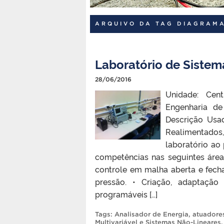
ARQUIVO DA TAG DIAGRAMA
Laboratório de Sistem
28/06/2016
Unidade: Cent
Engenharia d
Descrição Usad
Realimentados,
laboratório ao 
competências nas seguintes áre
controle em malha aberta e fech
pressão. • Criação, adaptação
programáveis […]
Tags:
Analisador de Energia
,
atuadore
Multivariável e Sistemas Não-Lineares