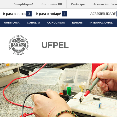
Simplifique!
Comunica BR
Participe
Acesso à infor
Ir para a busca
3
Ir para o rodapé
4
ACESSIBILIDADE
AUDITORIA
COBALTO
CONCURSOS
EDITAIS
INTERNACIONAL