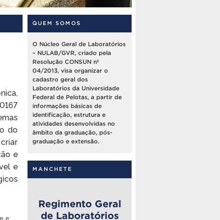
QUEM SOMOS
O Núcleo Geral de Laboratórios
– NULAB/GVR, criado pela
Resolução CONSUN nº
04/2013, visa organizar o
cadastro geral dos
Laboratórios da Universidade
nica,
Federal de Pelotas, a partir de
0167
informações básicas de
temas
identificação, estrutura e
atividades desenvolvidas no
ão do
âmbito da graduação, pós-
criar
graduação e extensão.
ção e
vel e
MANCHETE
gicos
Regimento Geral
de Laboratórios
e e