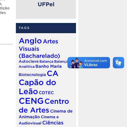
UFPel
a
,
dição
des
TAGS
Anglo
Artes
Visuais
(Bacharelado)
Autoclave
Balança
Balança
Banho Maria
Analitica
CA
Biotecnologia
Capão do
Leão
CDTEC
CENG
Centro
de Artes
Cinema de
Animação
Cinema e
Ciências
Audiovisual