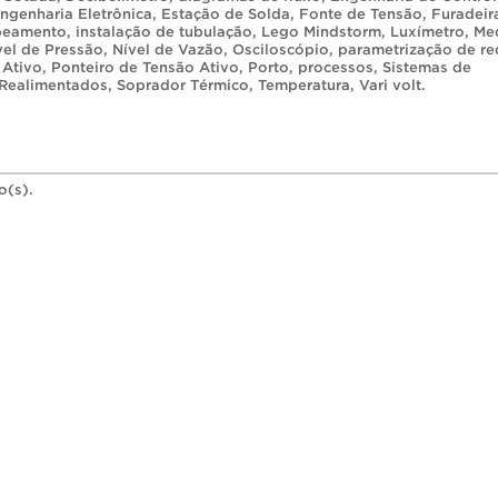
ngenharia Eletrônica
,
Estação de Solda
,
Fonte de Tensão
,
Furadeir
abeamento
,
instalação de tubulação
,
Lego Mindstorm
,
Luxímetro
,
Me
vel de Pressão
,
Nível de Vazão
,
Osciloscópio
,
parametrização de re
 Ativo
,
Ponteiro de Tensão Ativo
,
Porto
,
processos
,
Sistemas de
 Realimentados
,
Soprador Térmico
,
Temperatura
,
Vari volt
.
o(s).