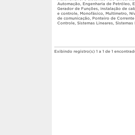
Automação
,
Engenharia de Petróleo
,
E
Gerador de Funções
,
instalação de c
e controle
,
Monofásico
,
Multímetro
,
Ní
de comunicação
,
Ponteiro de Corrente
Controle
,
Sistemas Lineares
,
Sistemas
Exibindo registro(s) 1 a 1 de 1 encontrad