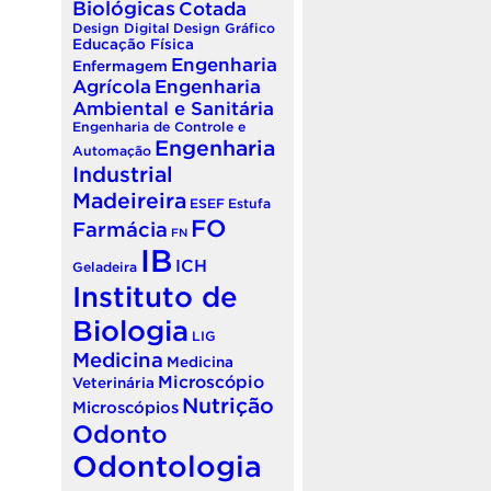
Biológicas
Cotada
Design Digital
Design Gráfico
Educação Física
Engenharia
Enfermagem
Agrícola
Engenharia
Ambiental e Sanitária
Engenharia de Controle e
Engenharia
Automação
Industrial
Madeireira
ESEF
Estufa
FO
Farmácia
FN
IB
ICH
Geladeira
Instituto de
Biologia
LIG
Medicina
Medicina
Microscópio
Veterinária
Nutrição
Microscópios
Odonto
Odontologia