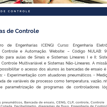
 DE CONTROLE
as de Controle
ro de Engenharias (CENG) Curso: Engenharia Eletrô
e Controle e Automação. Website: – Código NULAB: 9
o para aulas de Sinais e Sistemas Lineares I e II; Sis
 Controle Multivariável e Sistemas Não-Lineares. A miss
possibilitar o acesso dos alunos às bancadas de ensaio é 
as: • Experimentação com atuadores pneumáticos. • Medi
ada de variáveis de processo como temperatura, vazão, ní
 e parametrização de programas de controladores ló
s pneumáticos
,
Bancada de ensaio
,
CENG
,
CLP
,
controle
,
Controle
,
Cotada
,
Decibelímetro
,
diagramas de fluxo
,
Engenharia de Control