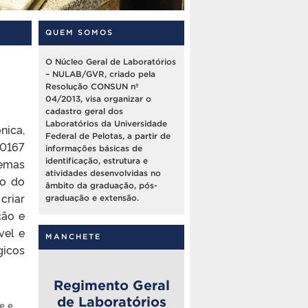
QUEM SOMOS
O Núcleo Geral de Laboratórios
– NULAB/GVR, criado pela
Resolução CONSUN nº
04/2013, visa organizar o
cadastro geral dos
Laboratórios da Universidade
nica,
Federal de Pelotas, a partir de
0167
informações básicas de
temas
identificação, estrutura e
atividades desenvolvidas no
ão do
âmbito da graduação, pós-
criar
graduação e extensão.
ção e
vel e
MANCHETE
gicos
Regimento Geral
de Laboratórios
e e