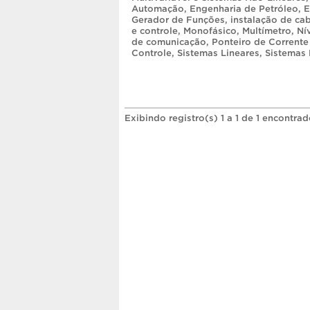
Automação
,
Engenharia de Petróleo
,
E
Gerador de Funções
,
instalação de c
e controle
,
Monofásico
,
Multímetro
,
Ní
de comunicação
,
Ponteiro de Corrente
Controle
,
Sistemas Lineares
,
Sistemas
Exibindo registro(s) 1 a 1 de 1 encontrad