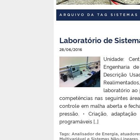
ARQUIVO DA TAG SISTEMAS
Laboratório de Sistem
28/06/2016
Unidade: Cent
Engenharia d
Descrição Usad
Realimentados,
laboratório ao 
competências nas seguintes áre
controle em malha aberta e fech
pressão. • Criação, adaptação
programáveis […]
Tags:
Analisador de Energia
,
atuadore
Multivariável e Sistemas Não-Lineares