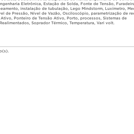
ngenharia Eletrônica
,
Estação de Solda
,
Fonte de Tensão
,
Furadeir
abeamento
,
instalação de tubulação
,
Lego Mindstorm
,
Luxímetro
,
Me
vel de Pressão
,
Nível de Vazão
,
Osciloscópio
,
parametrização de re
 Ativo
,
Ponteiro de Tensão Ativo
,
Porto
,
processos
,
Sistemas de
 Realimentados
,
Soprador Térmico
,
Temperatura
,
Vari volt
.
o(s).