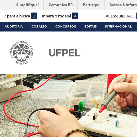
Simplifique!
Comunica BR
Participe
Acesso à infor
Ir para a busca
3
Ir para o rodapé
4
ACESSIBILIDADE
AUDITORIA
COBALTO
CONCURSOS
EDITAIS
INTERNACIONAL