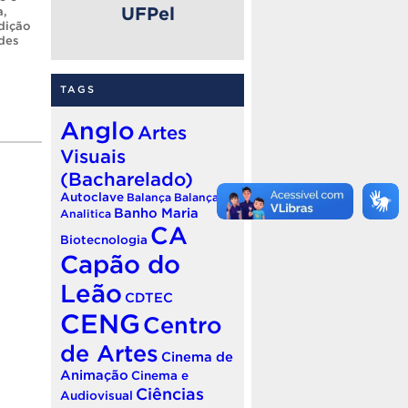
UFPel
a
,
dição
des
TAGS
Anglo
Artes
Visuais
(Bacharelado)
Autoclave
Balança
Balança
Banho Maria
Analitica
CA
Biotecnologia
Capão do
Leão
CDTEC
CENG
Centro
de Artes
Cinema de
Animação
Cinema e
Ciências
Audiovisual