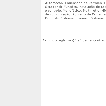
Automação
,
Engenharia de Petróleo
,
E
Gerador de Funções
,
instalação de c
e controle
,
Monofásico
,
Multímetro
,
Ní
de comunicação
,
Ponteiro de Corrente
Controle
,
Sistemas Lineares
,
Sistemas
Exibindo registro(s) 1 a 1 de 1 encontrad