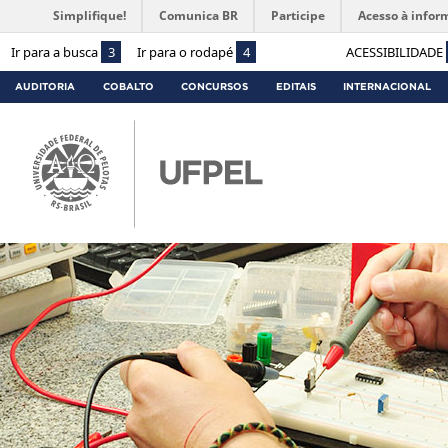
Simplifique!
Comunica BR
Participe
Acesso à infor
Ir para a busca
3
Ir para o rodapé
4
ACESSIBILIDADE
AUDITORIA
COBALTO
CONCURSOS
EDITAIS
INTERNACIONAL