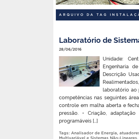
ARQUIVO DA TAG INSTALA
Laboratório de Sistem
28/06/2016
Unidade: Cent
Engenharia d
Descrição Usad
Realimentados,
laboratório ao 
competências nas seguintes áre
controle em malha aberta e fech
pressão. • Criação, adaptação
programáveis […]
Tags:
Analisador de Energia
,
atuadore
Multivariável e Sistemas Não-Lineares