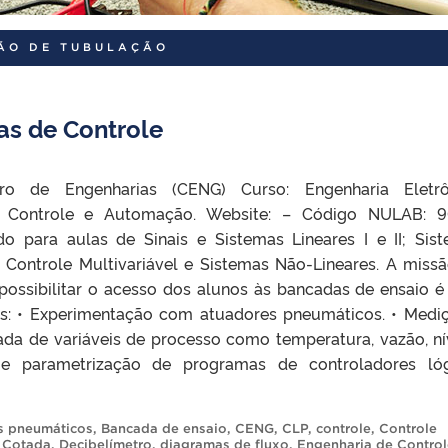
ÇÃO DE TUBULAÇÃO
as de Controle
ro de Engenharias (CENG) Curso: Engenharia Eletrô
e Controle e Automação. Website: – Código NULAB: 9
o para aulas de Sinais e Sistemas Lineares I e II; Sis
 Controle Multivariável e Sistemas Não-Lineares. A miss
possibilitar o acesso dos alunos às bancadas de ensaio é 
as: • Experimentação com atuadores pneumáticos. • Medi
ada de variáveis de processo como temperatura, vazão, ní
 e parametrização de programas de controladores ló
s pneumáticos
,
Bancada de ensaio
,
CENG
,
CLP
,
controle
,
Controle
,
Cotada
,
Decibelímetro
,
diagramas de fluxo
,
Engenharia de Control