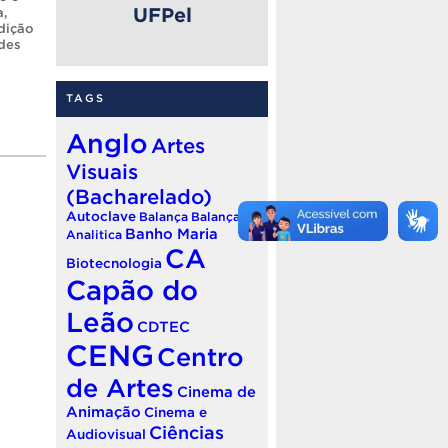
UFPel
a
,
dição
des
TAGS
Anglo
Artes
Visuais
(Bacharelado)
Autoclave
Balança
Balança
Banho Maria
Analitica
CA
Biotecnologia
Capão do
Leão
CDTEC
CENG
Centro
de Artes
Cinema de
Animação
Cinema e
Ciências
Audiovisual