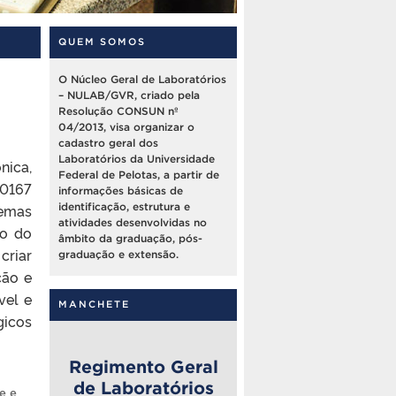
QUEM SOMOS
O Núcleo Geral de Laboratórios
– NULAB/GVR, criado pela
Resolução CONSUN nº
04/2013, visa organizar o
cadastro geral dos
Laboratórios da Universidade
nica,
Federal de Pelotas, a partir de
0167
informações básicas de
temas
identificação, estrutura e
atividades desenvolvidas no
ão do
âmbito da graduação, pós-
criar
graduação e extensão.
ção e
vel e
MANCHETE
gicos
Regimento Geral
de Laboratórios
e e