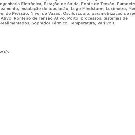
ngenharia Eletrônica
,
Estação de Solda
,
Fonte de Tensão
,
Furadeir
abeamento
,
instalação de tubulação
,
Lego Mindstorm
,
Luxímetro
,
Me
vel de Pressão
,
Nível de Vazão
,
Osciloscópio
,
parametrização de re
 Ativo
,
Ponteiro de Tensão Ativo
,
Porto
,
processos
,
Sistemas de
 Realimentados
,
Soprador Térmico
,
Temperatura
,
Vari volt
.
o(s).