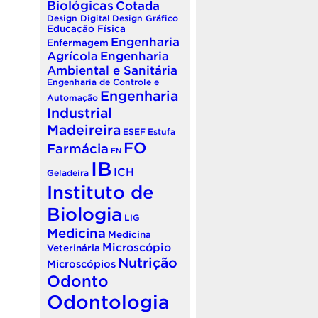
Biológicas
Cotada
Design Digital
Design Gráfico
Educação Física
Engenharia
Enfermagem
Agrícola
Engenharia
Ambiental e Sanitária
Engenharia de Controle e
Engenharia
Automação
Industrial
Madeireira
ESEF
Estufa
FO
Farmácia
FN
IB
ICH
Geladeira
Instituto de
Biologia
LIG
Medicina
Medicina
Microscópio
Veterinária
Nutrição
Microscópios
Odonto
Odontologia