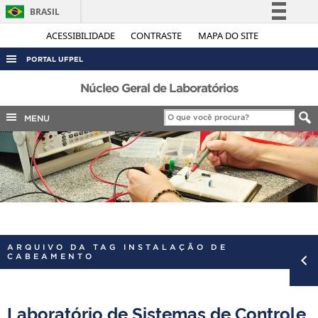
BRASIL
Simplifique!
ACESSIBILIDADE
CONTRASTE
MAPA DO SITE
Comunica BR
PORTAL UFPEL
Participe
ACESSO À INFORMAÇÃO
Núcleo Geral de Laboratórios
Acesso à informação
AUDITORIA
MENU
Legislação
COBALTO
Canais
CONCURSOS
EDITAIS
INTERNACIONAL
OUVIDORIA
ARQUIVO DA TAG INSTALAÇÃO DE
PORTARIAS
CABEAMENTO
TELEFONES
Laboratório de Sistemas de Controle