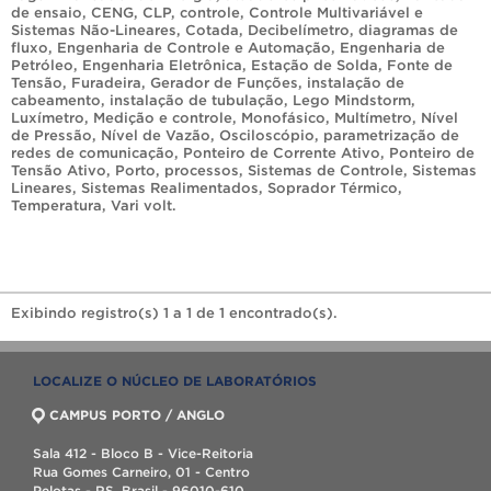
de ensaio
,
CENG
,
CLP
,
controle
,
Controle Multivariável e
Sistemas Não-Lineares
,
Cotada
,
Decibelímetro
,
diagramas de
fluxo
,
Engenharia de Controle e Automação
,
Engenharia de
Petróleo
,
Engenharia Eletrônica
,
Estação de Solda
,
Fonte de
Tensão
,
Furadeira
,
Gerador de Funções
,
instalação de
cabeamento
,
instalação de tubulação
,
Lego Mindstorm
,
Luxímetro
,
Medição e controle
,
Monofásico
,
Multímetro
,
Nível
de Pressão
,
Nível de Vazão
,
Osciloscópio
,
parametrização de
redes de comunicação
,
Ponteiro de Corrente Ativo
,
Ponteiro de
Tensão Ativo
,
Porto
,
processos
,
Sistemas de Controle
,
Sistemas
Lineares
,
Sistemas Realimentados
,
Soprador Térmico
,
Temperatura
,
Vari volt
.
Exibindo registro(s) 1 a 1 de 1 encontrado(s).
LOCALIZE O NÚCLEO DE LABORATÓRIOS
CAMPUS PORTO / ANGLO
Sala 412 - Bloco B - Vice-Reitoria
Rua Gomes Carneiro, 01 - Centro
Pelotas - RS, Brasil - 96010-610