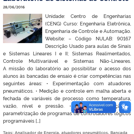
28/06/2016
Unidade: Centro de Engenharias
(CENG) Curso: Engenharia Eletrônica,
Engenharia de Controle e Automação.
Website: – Código NULAB: 90167
Descrição Usado para aulas de Sinais
e Sistemas Lineares I e II; Sistemas Realimentados,
Controle Multivariável e Sistemas Não-Lineares.
A missão do laboratório ao possibilitar o acesso dos
alunos às bancadas de ensaio é criar competências nas
seguintes áreas: • Experimentação com atuadores
pneumáticos. • Medição e controle em malha aberta e
fechada de variáveis de processo como temperatura,
vazão, nível e pressão. • Criação, adaptação e
parametrização de programas de controladores lógicos
programáveis […]
Tags:
Analisador de Energia
,
atuadores pneumáticos
,
Bancada