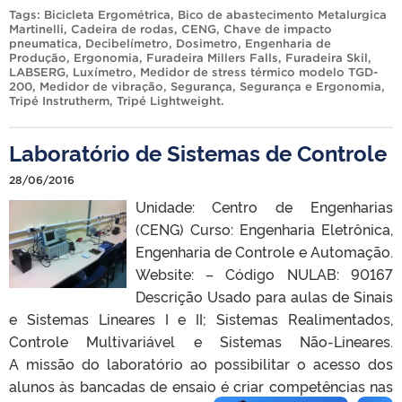
Tags:
Bicicleta Ergométrica
,
Bico de abastecimento Metalurgica
Martinelli
,
Cadeira de rodas
,
CENG
,
Chave de impacto
pneumatica
,
Decibelímetro
,
Dosimetro
,
Engenharia de
Produção
,
Ergonomia
,
Furadeira Millers Falls
,
Furadeira Skil
,
LABSERG
,
Luxímetro
,
Medidor de stress térmico modelo TGD-
200
,
Medidor de vibração
,
Segurança
,
Segurança e Ergonomia
,
Tripé Instrutherm
,
Tripé Lightweight
.
Laboratório de Sistemas de Controle
28/06/2016
Unidade: Centro de Engenharias
(CENG) Curso: Engenharia Eletrônica,
Engenharia de Controle e Automação.
Website: – Código NULAB: 90167
Descrição Usado para aulas de Sinais
e Sistemas Lineares I e II; Sistemas Realimentados,
Controle Multivariável e Sistemas Não-Lineares.
A missão do laboratório ao possibilitar o acesso dos
alunos às bancadas de ensaio é criar competências nas