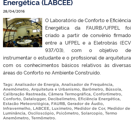
Energética (LABCEE)
28/04/2016
O Laboratório de Conforto e Eficiência
Energética da FAURB/UFPEL foi
criado a partir de convênio firmado
entre a UFPEL e a Eletrobrás (ECV
937/03), com o objetivo de
instrumentar o estudante e o profissional de arquitetura
com os conhecimentos básicos relativos às diversas
áreas do Conforto no Ambiente Construído.
Tags:
Analisador de Energia
,
Analisador de Frequência
,
Anemômetro
,
Arquitetura e Urbanismo
,
Barômetro
,
Bússola
,
Calibração Rastreada
,
Câmera Termográfica
,
Confortimetro
,
Conforto
,
Datalogger
,
Decibelímetro
,
Eficiência Energética
,
Estacão Meteorológica
,
FAURB
,
Gerador de Áudio
,
Infravermelho
,
LABCEE
,
Luxímetro
,
Medidor de Cor
,
Medidor de
Luminância
,
Osciloscópio
,
Psicômetro
,
Solarcopio
,
Termo
Anemômetro
,
Termômetro
.