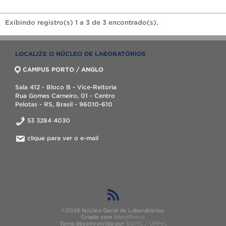
Exibindo registro(s) 1 a 3 de 3 encontrado(s).
LOCALIZE O NÚCLEO DE LABORATÓRIOS
CAMPUS PORTO / ANGLO
Sala 412 - Bloco B - Vice-Reitoria
Rua Gomes Carneiro, 01 - Centro
Pelotas - RS, Brasil - 96010-610
53 3284 4030
clique para ver o e-mail
©2026 Núcleo Geral de Laboratórios.
Criado com
WordPress
.
Tema desenvolvido por
SGTIC / UFPel
.