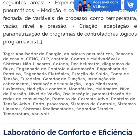
seguintes áreas: • Experimentação com atuadores
pneumáticos. • Medição e controle em malha aberta e
fechada de variáveis de processo como temperatura,
vazão, nível e pressão. • Criação, adaptação e
parametrização de programas de controladores lógicos
programáveis […]
Tags:
Analisador de Energia
,
atuadores pneumáticos
,
Bancada
de ensaio
,
CENG
,
CLP
,
controle
,
Controle Multivariável e
Sistemas Não-Lineares
,
Cotada
,
Decibelímetro
,
diagramas de
fluxo
,
Engenharia de Controle e Automação
,
Engenharia de
Petróleo
,
Engenharia Eletrônica
,
Estação de Solda
,
Fonte de
Tensão
,
Furadeira
,
Gerador de Funções
,
instalação de
cabeamento
,
instalação de tubulação
,
Lego Mindstorm
,
Luxímetro
,
Medição e controle
,
Monofásico
,
Multímetro
,
Nível
de Pressão
,
Nível de Vazão
,
Osciloscópio
,
parametrização de
redes de comunicação
,
Ponteiro de Corrente Ativo
,
Ponteiro de
Tensão Ativo
,
Porto
,
processos
,
Sistemas de Controle
,
Sistemas
Lineares
,
Sistemas Realimentados
,
Soprador Térmico
,
Temperatura
,
Vari volt
.
Laboratório de Conforto e Eficiência