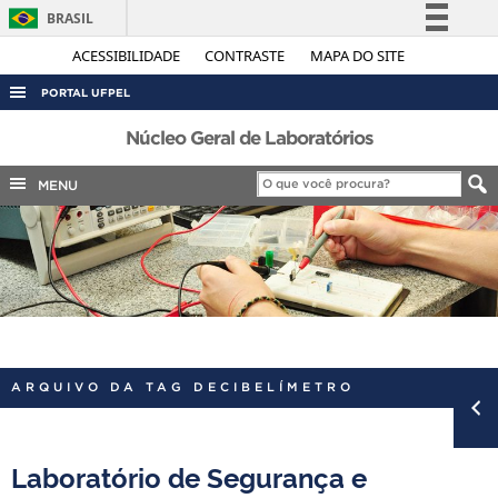
BRASIL
Simplifique!
ACESSIBILIDADE
CONTRASTE
MAPA DO SITE
Comunica BR
PORTAL UFPEL
Participe
ACESSO À INFORMAÇÃO
Núcleo Geral de Laboratórios
Acesso à informação
AUDITORIA
MENU
Legislação
COBALTO
Canais
CONCURSOS
EDITAIS
INTERNACIONAL
OUVIDORIA
ARQUIVO DA TAG DECIBELÍMETRO
PORTARIAS
TELEFONES
Laboratório de Segurança e