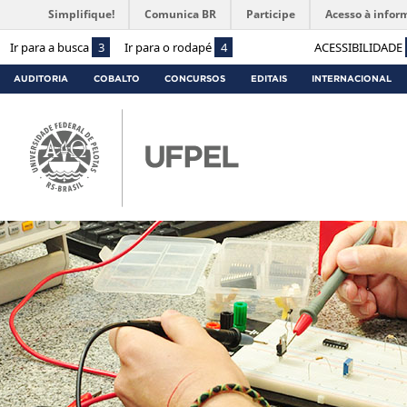
Simplifique!
Comunica BR
Participe
Acesso à infor
Ir para a busca
3
Ir para o rodapé
4
ACESSIBILIDADE
AUDITORIA
COBALTO
CONCURSOS
EDITAIS
INTERNACIONAL