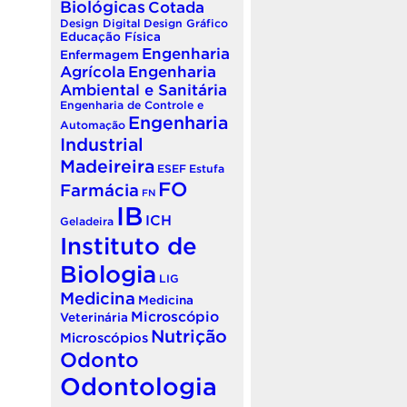
Biológicas
Cotada
Design Digital
Design Gráfico
Educação Física
Engenharia
Enfermagem
Agrícola
Engenharia
Ambiental e Sanitária
Engenharia de Controle e
Engenharia
Automação
Industrial
Madeireira
ESEF
Estufa
FO
Farmácia
FN
IB
ICH
Geladeira
Instituto de
Biologia
LIG
Medicina
Medicina
Microscópio
Veterinária
Nutrição
Microscópios
Odonto
Odontologia