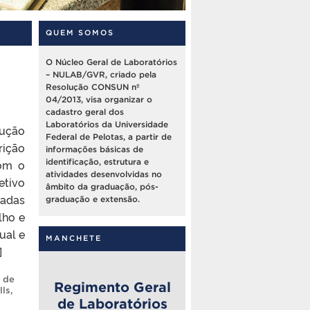
QUEM SOMOS
O Núcleo Geral de Laboratórios
– NULAB/GVR, criado pela
Resolução CONSUN nº
04/2013, visa organizar o
cadastro geral dos
Laboratórios da Universidade
dução
Federal de Pelotas, a partir de
rição
informações básicas de
com o
identificação, estrutura e
atividades desenvolvidas no
etivo
âmbito da graduação, pós-
nadas
graduação e extensão.
lho e
ual e
MANCHETE
]
 de
Regimento Geral
lls
,
de Laboratórios