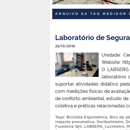
ARQUIVO DA TAG MEDIDOR 
Laboratório de Segur
25/10/2016
Unidade: Ce
Website: ht
O LABSERG (
laboratório
suportar atividades didático pe
com medições físicas de avaliaçã
de conforto ambiental, estudo de
coletiva e práticas relacionadas 
Tags:
Bicicleta Ergométrica
,
Bico de ab
impacto pneumatica
,
Decibelímetro
,
D
Furadeira Skil
,
LABSERG
,
Luxímetro
,
M