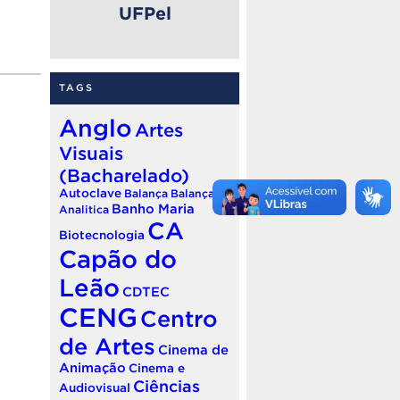
UFPel
TAGS
Anglo
Artes
Visuais
(Bacharelado)
Autoclave
Balança
Balança
Banho Maria
Analitica
CA
Biotecnologia
Capão do
Leão
CDTEC
CENG
Centro
de Artes
Cinema de
Animação
Cinema e
Ciências
Audiovisual