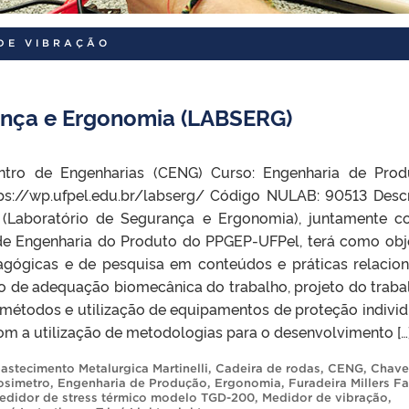
DE VIBRAÇÃO
ança e Ergonomia (LABSERG)
ntro de Engenharias (CENG) Curso: Engenharia de Pro
tps://wp.ufpel.edu.br/labserg/ Código NULAB: 90513 Desc
Laboratório de Segurança e Ergonomia), juntamente 
 de Engenharia do Produto do PPGEP-UFPel, terá como obj
dagógicas e de pesquisa em conteúdos e práticas relacio
o de adequação biomecânica do trabalho, projeto do traba
 métodos e utilização de equipamentos de proteção individ
com a utilização de metodologias para o desenvolvimento […
astecimento Metalurgica Martinelli
,
Cadeira de rodas
,
CENG
,
Chave
osimetro
,
Engenharia de Produção
,
Ergonomia
,
Furadeira Millers Fa
edidor de stress térmico modelo TGD-200
,
Medidor de vibração
,